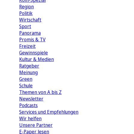
Köln-Spezial
Region
Politik
Wirtschaft
Sport
Panorama
Promis & TV
Freizeit
Gewinnspiele
Kultur & Medien
Ratgeber
Meinung
Green
Schule
Themen von A bis Z
Newsletter
Podcasts
Services und Empfehlungen
Wir helfen
Unsere Partner
E-Paper lesen