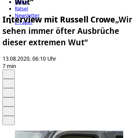
Wut“
Kultur
Rätsel
Newsletter
Interview mit Russell Crowe
„Wir
E-Paper
sehen immer öfter Ausbrüche
dieser extremen Wut“
13.08.2020, 06:10 Uhr
7 min
Auf Google bevorzugen
Anhören
Schrift
Merken
Drucken
Teilen