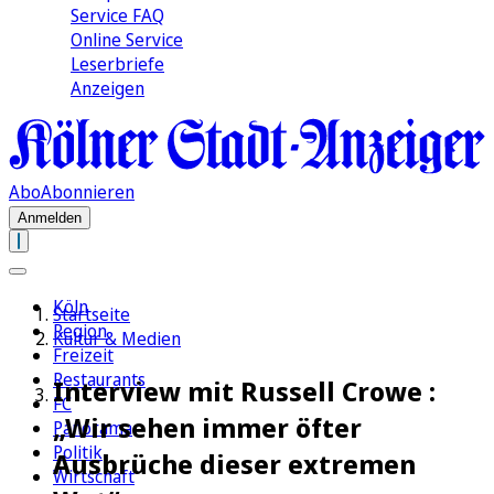
Service FAQ
Online Service
Leserbriefe
Anzeigen
Abo
Abonnieren
Anmelden
Köln
Startseite
Region
Kultur & Medien
Freizeit
Restaurants
Interview mit Russell Crowe :
FC
„Wir sehen immer öfter
Panorama
Politik
Ausbrüche dieser extremen
Wirtschaft