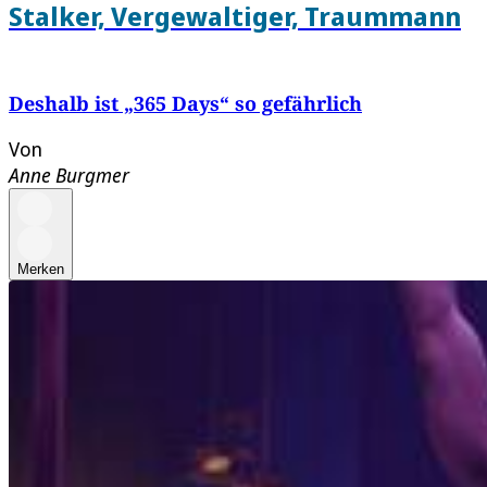
Stalker, Vergewaltiger, Traummann
Deshalb ist „365 Days“ so gefährlich
Von
Anne Burgmer
Merken