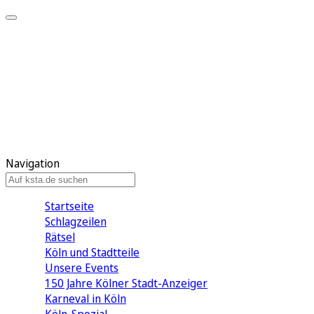
Mein KStA
Meine Artikel
Meine Region
Meine Newsletter
Mein KStA PLUS
Mein E-Paper
Navigation
Startseite
Schlagzeilen
Rätsel
Köln und Stadtteile
Unsere Events
150 Jahre Kölner Stadt-Anzeiger
Karneval in Köln