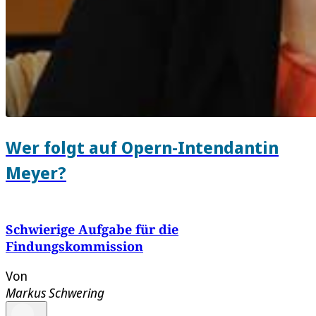
Wer folgt auf Opern-Intendantin
Meyer?
Schwierige Aufgabe für die
Findungskommission
Von
Markus Schwering