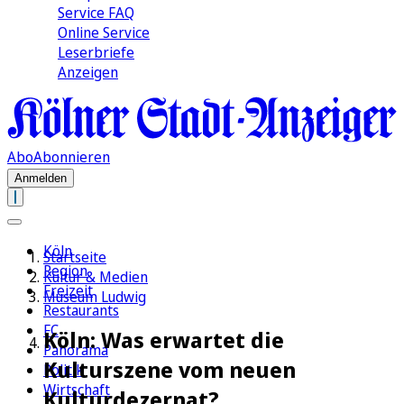
Service FAQ
Online Service
Leserbriefe
Anzeigen
Abo
Abonnieren
Anmelden
Köln
Startseite
Region
Kultur & Medien
Freizeit
Museum Ludwig
Restaurants
FC
Köln: Was erwartet die
Panorama
Kulturszene vom neuen
Politik
Wirtschaft
Kulturdezernat?