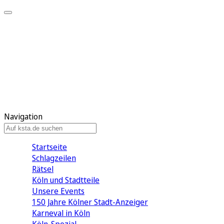
Mein KStA
Meine Artikel
Meine Region
Meine Newsletter
Mein KStA PLUS
Mein E-Paper
Navigation
Startseite
Schlagzeilen
Rätsel
Köln und Stadtteile
Unsere Events
150 Jahre Kölner Stadt-Anzeiger
Karneval in Köln