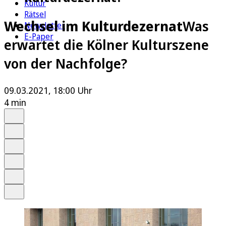
Kultur
Rätsel
Wechsel im Kulturdezernat
Was
Newsletter
E-Paper
erwartet die Kölner Kulturszene
von der Nachfolge?
09.03.2021, 18:00 Uhr
4 min
Auf Google bevorzugen
Anhören
Schrift
Merken
Drucken
Teilen