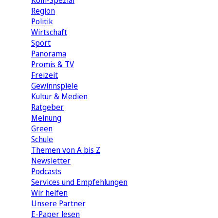
Köln-Spezial
Region
Politik
Wirtschaft
Sport
Panorama
Promis & TV
Freizeit
Gewinnspiele
Kultur & Medien
Ratgeber
Meinung
Green
Schule
Themen von A bis Z
Newsletter
Podcasts
Services und Empfehlungen
Wir helfen
Unsere Partner
E-Paper lesen