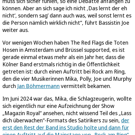
muss sich sicher fühlen, so eine Debatte anfangen zu
können. Aber an sich sage ich nicht ‚Das lernt der eh
nicht‘, sondern sag’ dann auch was, weil sonst lernt es
die Person nämlich wirklich nicht“, führt Bassistin Joe
weiter aus.
Vor wenigen Wochen haben The Red Flags die Toten
Hosen in Amsterdam und Brüssel supported, es ist
gerade einmal etwas mehr als ein Jahr her, dass die
Kölner Band erstmals richtig in die Öffentlichkeit
getreten ist: durch einen Auftritt bei Rock am Ring,
den die vier Musikerinnen Mika, Polly, Joe und Murphy
durch
Jan Böhmermann
vermittelt bekamen.
Im Juni 2024 war das, Mika, die Schlagzeugerin, wollte
sich eigentlich nur eine Aufzeichnung der Show
„Magazin Royal“ ansehen, nicht wissend Teil des „Lass
dich überwachen“-Formats des Satirikers zu sein,
der
erst den Rest der Band ins Studio holte und dann für
einen Auftritt auf die Mainstage von „Rock am Ring“