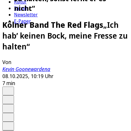
Kultur
nicht“
Rätsel
Newsletter
E-Paper
Kölner Band The Red Flags
„Ich
hab’ keinen Bock, meine Fresse zu
halten“
Von
Kevin Goonewardena
08.10.2025, 10:19 Uhr
7 min
Auf Google bevorzugen
Anhören
Schrift
Merken
Drucken