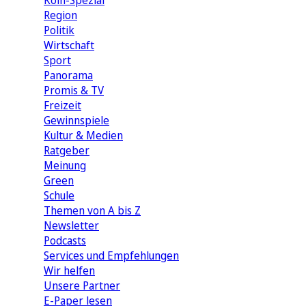
Köln-Spezial
Region
Politik
Wirtschaft
Sport
Panorama
Promis & TV
Freizeit
Gewinnspiele
Kultur & Medien
Ratgeber
Meinung
Green
Schule
Themen von A bis Z
Newsletter
Podcasts
Services und Empfehlungen
Wir helfen
Unsere Partner
E-Paper lesen