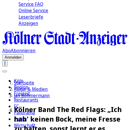
Service FAQ
Online Service
Leserbriefe
Anzeigen
Abo
Abonnieren
Anmelden
Köln
Startseite
Region
Kultur & Medien
Freizeit
Jan Böhmermann
Restaurants
FC
Kölner Band The Red Flags: „Ich
Panorama
hab' keinen Bock, meine Fresse
Politik
Wirtschaft
zu halten, sonst lernt er es