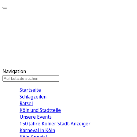
Mein KStA
Meine Artikel
Meine Region
Meine Newsletter
Mein KStA PLUS
Mein E-Paper
Navigation
Startseite
Schlagzeilen
Rätsel
Köln und Stadtteile
Unsere Events
150 Jahre Kölner Stadt-Anzeiger
Karneval in Köln