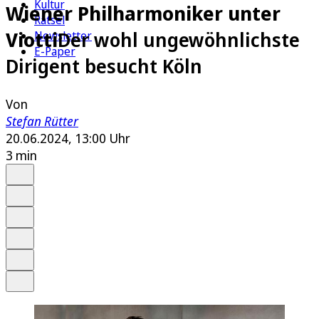
Kultur
Wiener Philharmoniker unter
Rätsel
Viotti
Der wohl ungewöhnlichste
Newsletter
E-Paper
Dirigent besucht Köln
Von
Stefan Rütter
20.06.2024, 13:00 Uhr
3 min
Auf Google bevorzugen
Anhören
Schrift
Merken
Drucken
Teilen