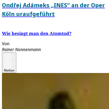
Ondřej Adámeks „INES“ an der Oper
Köln uraufgeführt
Wie besingt man den Atomtod?
Von
Rainer Nonnenmann
Merken