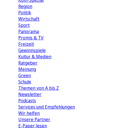
Köln-Spezial
Region
Politik
Wirtschaft
Sport
Panorama
Promis & TV
Freizeit
Gewinnspiele
Kultur & Medien
Ratgeber
Meinung
Green
Schule
Themen von A bis Z
Newsletter
Podcasts
Services und Empfehlungen
Wir helfen
Unsere Partner
E-Paper lesen