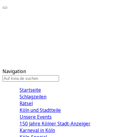
Mein KStA
Meine Artikel
Meine Region
Meine Newsletter
Mein KStA PLUS
Mein E-Paper
Navigation
Startseite
Schlagzeilen
Rätsel
Köln und Stadtteile
Unsere Events
150 Jahre Kölner Stadt-Anzeiger
Karneval in Köln