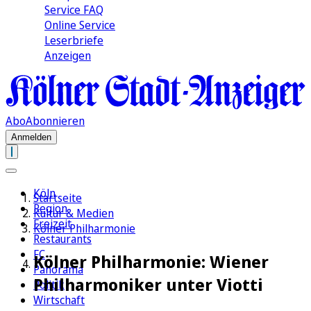
Service FAQ
Online Service
Leserbriefe
Anzeigen
Abo
Abonnieren
Anmelden
Köln
Startseite
Region
Kultur & Medien
Freizeit
Kölner Philharmonie
Restaurants
FC
Kölner Philharmonie: Wiener
Panorama
Philharmoniker unter Viotti
Politik
Wirtschaft