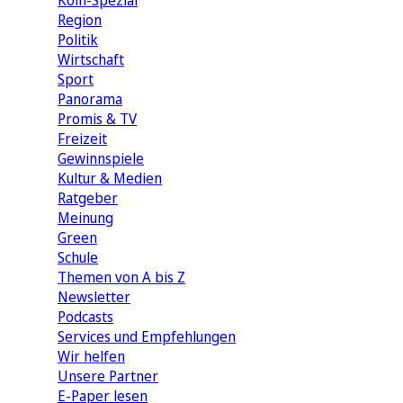
Köln-Spezial
Region
Politik
Wirtschaft
Sport
Panorama
Promis & TV
Freizeit
Gewinnspiele
Kultur & Medien
Ratgeber
Meinung
Green
Schule
Themen von A bis Z
Newsletter
Podcasts
Services und Empfehlungen
Wir helfen
Unsere Partner
E-Paper lesen