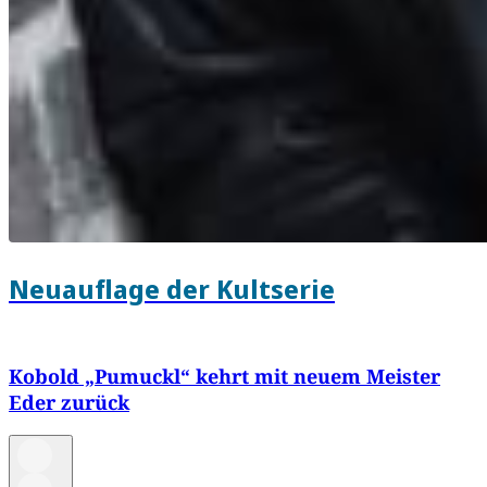
Neuauflage der Kultserie
Kobold „Pumuckl“ kehrt mit neuem Meister
Eder zurück