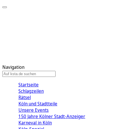
Mein KStA
Meine Artikel
Meine Region
Meine Newsletter
Mein KStA PLUS
Mein E-Paper
Navigation
Startseite
Schlagzeilen
Rätsel
Köln und Stadtteile
Unsere Events
150 Jahre Kölner Stadt-Anzeiger
Karneval in Köln