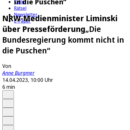
in die Puschen“
Kultur
Rätsel
Newsletter
NRW-Medienminister Liminski
E-Paper
über Presseförderung
„Die
Bundesregierung kommt nicht in
die Puschen“
Von
Anne Burgmer
14.04.2023, 10:00 Uhr
6 min
Auf Google bevorzugen
Anhören
Schrift
Merken
Drucken