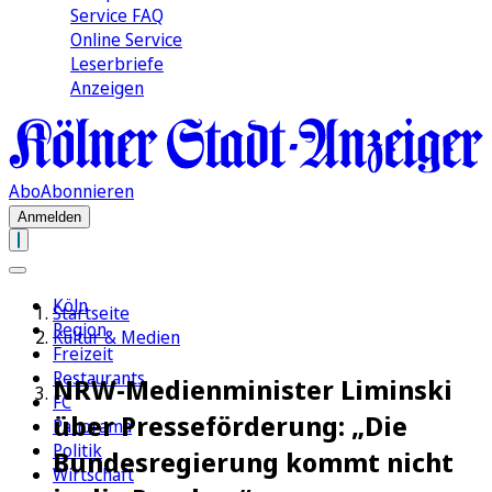
Service FAQ
Online Service
Leserbriefe
Anzeigen
Abo
Abonnieren
Anmelden
Köln
Startseite
Region
Kultur & Medien
Freizeit
Restaurants
NRW-Medienminister Liminski
FC
über Presseförderung: „Die
Panorama
Politik
Bundesregierung kommt nicht
Wirtschaft