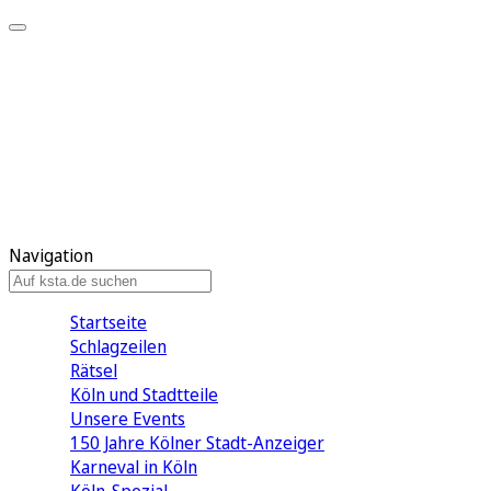
Mein KStA
Meine Artikel
Meine Region
Meine Newsletter
Mein KStA PLUS
Mein E-Paper
Navigation
Startseite
Schlagzeilen
Rätsel
Köln und Stadtteile
Unsere Events
150 Jahre Kölner Stadt-Anzeiger
Karneval in Köln