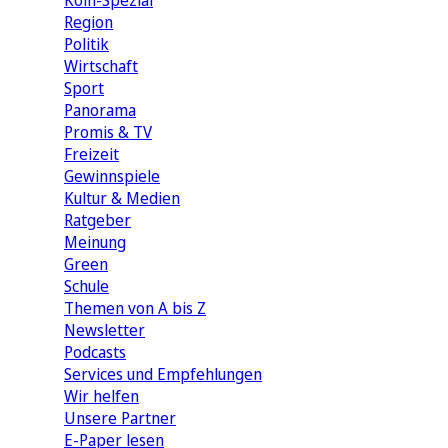
Köln-Spezial
Region
Politik
Wirtschaft
Sport
Panorama
Promis & TV
Freizeit
Gewinnspiele
Kultur & Medien
Ratgeber
Meinung
Green
Schule
Themen von A bis Z
Newsletter
Podcasts
Services und Empfehlungen
Wir helfen
Unsere Partner
E-Paper lesen