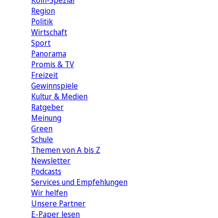
Köln-Spezial
Region
Politik
Wirtschaft
Sport
Panorama
Promis & TV
Freizeit
Gewinnspiele
Kultur & Medien
Ratgeber
Meinung
Green
Schule
Themen von A bis Z
Newsletter
Podcasts
Services und Empfehlungen
Wir helfen
Unsere Partner
E-Paper lesen