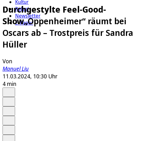
Kultur
Durchgestylte Feel-Good-
Rätsel
Newsletter
Show
„Oppenheimer“ räumt bei
E-Paper
Oscars ab – Trostpreis für Sandra
Hüller
Von
Manuel Liu
11.03.2024, 10:30 Uhr
4 min
Auf Google bevorzugen
Anhören
Schrift
Merken
Drucken
Teilen