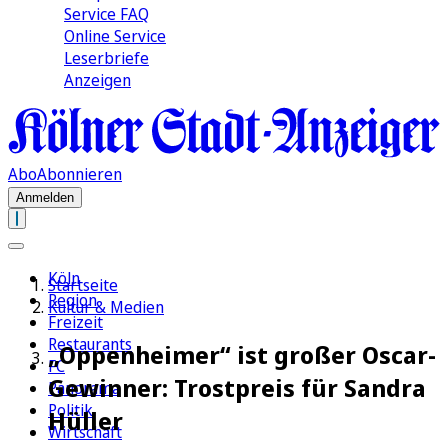
Service FAQ
Online Service
Leserbriefe
Anzeigen
Abo
Abonnieren
Anmelden
Köln
Startseite
Region
Kultur & Medien
Freizeit
Restaurants
„Oppenheimer“ ist großer Oscar-
FC
Gewinner: Trostpreis für Sandra
Panorama
Politik
Hüller
Wirtschaft