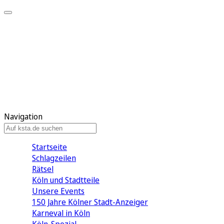
Mein KStA
Meine Artikel
Meine Region
Meine Newsletter
Mein KStA PLUS
Mein E-Paper
Navigation
Startseite
Schlagzeilen
Rätsel
Köln und Stadtteile
Unsere Events
150 Jahre Kölner Stadt-Anzeiger
Karneval in Köln