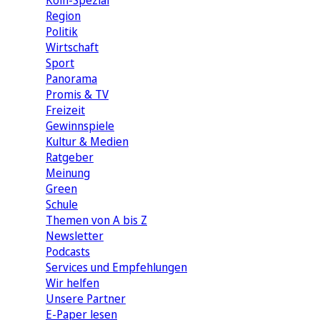
Köln-Spezial
Region
Politik
Wirtschaft
Sport
Panorama
Promis & TV
Freizeit
Gewinnspiele
Kultur & Medien
Ratgeber
Meinung
Green
Schule
Themen von A bis Z
Newsletter
Podcasts
Services und Empfehlungen
Wir helfen
Unsere Partner
E-Paper lesen