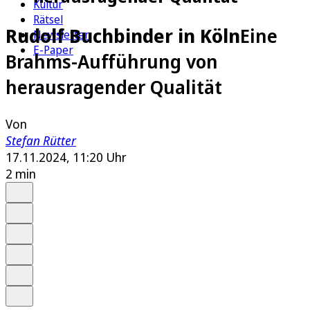
Kultur
Rätsel
Rudolf Buchbinder in Köln
Eine
Newsletter
E-Paper
Brahms-Aufführung von
herausragender Qualität
Von
Stefan Rütter
17.11.2024, 11:20 Uhr
2 min
Auf Google bevorzugen
Anhören
Schrift
Merken
Drucken
Teilen