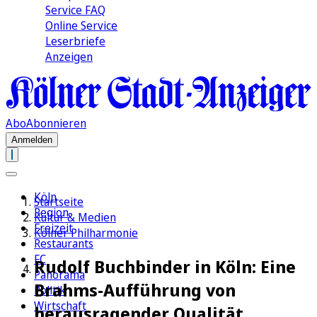
Service FAQ
Online Service
Leserbriefe
Anzeigen
Abo
Abonnieren
Anmelden
Köln
Startseite
Region
Kultur & Medien
Freizeit
Kölner Philharmonie
Restaurants
FC
Rudolf Buchbinder in Köln: Eine
Panorama
Brahms-Aufführung von
Politik
Wirtschaft
herausragender Qualität