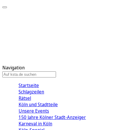
Mein KStA
Meine Artikel
Meine Region
Meine Newsletter
Mein KStA PLUS
Mein E-Paper
Navigation
Startseite
Schlagzeilen
Rätsel
Köln und Stadtteile
Unsere Events
150 Jahre Kölner Stadt-Anzeiger
Karneval in Köln