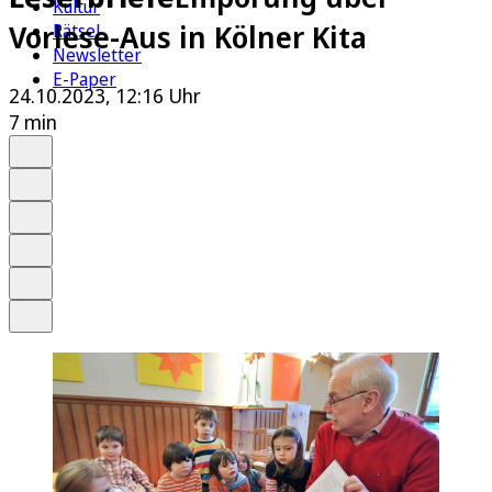
Kultur
Vorlese-Aus in Kölner Kita
Rätsel
Newsletter
E-Paper
24.10.2023, 12:16 Uhr
7 min
Auf Google bevorzugen
Anhören
Schrift
Merken
Drucken
Teilen