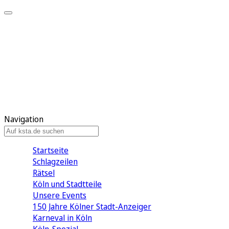
Mein KStA
Meine Artikel
Meine Region
Meine Newsletter
Mein KStA PLUS
Mein E-Paper
Navigation
Startseite
Schlagzeilen
Rätsel
Köln und Stadtteile
Unsere Events
150 Jahre Kölner Stadt-Anzeiger
Karneval in Köln