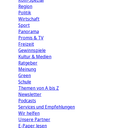
Köln-Spezial
Region
Politik
Wirtschaft
Sport
Panorama
Promis & TV
Freizeit
Gewinnspiele
Kultur & Medien
Ratgeber
Meinung
Green
Schule
Themen von A bis Z
Newsletter
Podcasts
Services und Empfehlungen
Wir helfen
Unsere Partner
E-Paper lesen