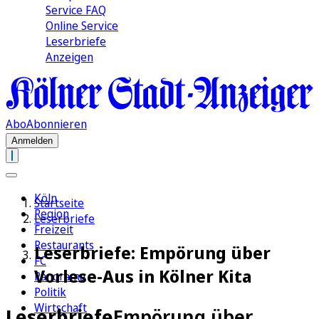
Service FAQ
Online Service
Leserbriefe
Anzeigen
Abo
Abonnieren
Anmelden
Köln
Startseite
Region
Leserbriefe
Freizeit
Restaurants
Leserbriefe: Empörung über
FC
Vorlese-Aus in Kölner Kita
Panorama
Politik
Wirtschaft
Leserbriefe
Empörung über