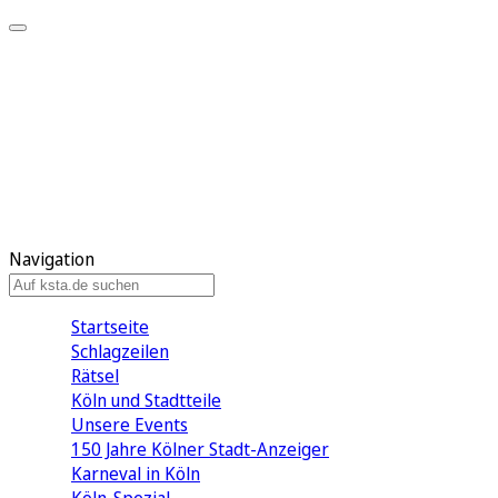
Mein KStA
Meine Artikel
Meine Region
Meine Newsletter
Mein KStA PLUS
Mein E-Paper
Navigation
Startseite
Schlagzeilen
Rätsel
Köln und Stadtteile
Unsere Events
150 Jahre Kölner Stadt-Anzeiger
Karneval in Köln