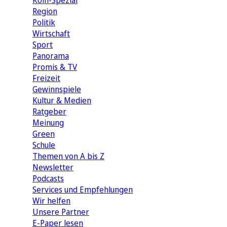
Köln-Spezial
Region
Politik
Wirtschaft
Sport
Panorama
Promis & TV
Freizeit
Gewinnspiele
Kultur & Medien
Ratgeber
Meinung
Green
Schule
Themen von A bis Z
Newsletter
Podcasts
Services und Empfehlungen
Wir helfen
Unsere Partner
E-Paper lesen