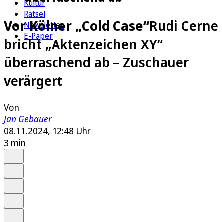
Kultur
Rätsel
Vor Kölner „Cold Case“
Rudi Cerne
Newsletter
E-Paper
bricht „Aktenzeichen XY“
überraschend ab – Zuschauer
verärgert
Von
Jan Gebauer
08.11.2024, 12:48 Uhr
3 min
Auf Google bevorzugen
Anhören
Schrift
Merken
Drucken