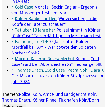
in U-Haft
Cold Case
Mordfall Seckin Caglar – Ergebnis
von Massengentest liegt vor
Kölner Raubermittler
„Wir versuchen, in die
Köpfe der Täter zu schauen“
Tat über 13 Jahre her
Polizei nimmt in Kölner
„Cold Case“ Tatverdächtigen in Mettmann fest
Fahndung im ZDF
36 Jahre alter Kölner
Mordfall bei „XY“ – Wer tötete den Soldaten
Norbert Stolz?
Mord in Kaserne Butzweilerhof
Kölner „Cold
Case“ wird bei „Aktenzeichen XY“ neu aufgerollt
Thomas Drach, „Cold Case“ Petra Nohl, Dara K.
Die 18 spektakulärsten Kölner Strafprozesse im
Jahr 2024
Themen:
Polizei Köln
Amts- und Landgericht Köln
Thomas Drach
Kölner Ringe
Flughafen Köln/Bonn
Mehr anzeigen