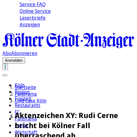
Service FAQ
Online Service
Leserbriefe
Anzeigen
Abo
Abonnieren
Anmelden
Köln
Startseite
Region
Panorama
Freizeit
Cold Case Köln
Restaurants
FC
Aktenzeichen XY: Rudi Cerne
Panorama
bricht bei Kölner Fall
Politik
Wirtschaft
überraschend ab