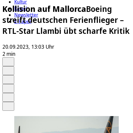
Kultur
Kollision auf Mallorca
Boeing
Rätsel
Newsletter
streift deutschen Ferienflieger –
E-Paper
RTL-Star Llambi übt scharfe Kritik
20.09.2023, 13:03 Uhr
2 min
Auf Google bevorzugen
Anhören
Schrift
Merken
Drucken
Teilen