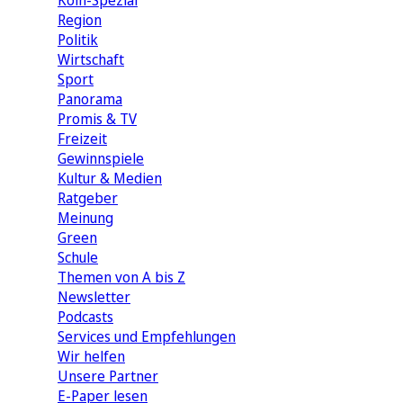
Köln-Spezial
Region
Politik
Wirtschaft
Sport
Panorama
Promis & TV
Freizeit
Gewinnspiele
Kultur & Medien
Ratgeber
Meinung
Green
Schule
Themen von A bis Z
Newsletter
Podcasts
Services und Empfehlungen
Wir helfen
Unsere Partner
E-Paper lesen