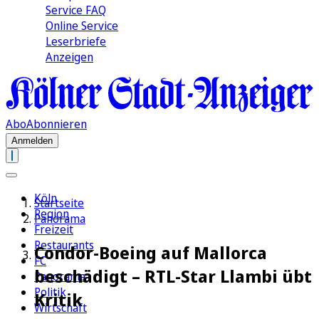
Service FAQ
Online Service
Leserbriefe
Anzeigen
Abo
Abonnieren
Anmelden
Köln
Startseite
Region
Panorama
Freizeit
Restaurants
Condor-Boeing auf Mallorca
FC
beschädigt – RTL-Star Llambi übt
Panorama
Politik
Kritik
Wirtschaft