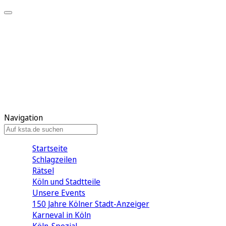
Mein KStA
Meine Artikel
Meine Region
Meine Newsletter
Mein KStA PLUS
Mein E-Paper
Navigation
Startseite
Schlagzeilen
Rätsel
Köln und Stadtteile
Unsere Events
150 Jahre Kölner Stadt-Anzeiger
Karneval in Köln