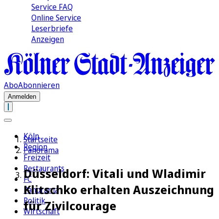
Service FAQ
Online Service
Leserbriefe
Anzeigen
Abo
Abonnieren
Anmelden
Köln
Startseite
Region
Panorama
Freizeit
Restaurants
Düsseldorf: Vitali und Wladimir
FC
Klitschko erhalten Auszeichnung
Panorama
Politik
für Zivilcourage
Wirtschaft