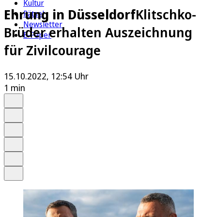
Kultur
Ehrung in Düsseldorf
Klitschko-
Rätsel
Newsletter
Brüder erhalten Auszeichnung
E-Paper
für Zivilcourage
15.10.2022, 12:54 Uhr
1 min
Auf Google bevorzugen
Anhören
Schrift
Merken
Drucken
Teilen