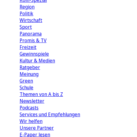
Köln-Spezial
Region
Politik
Wirtschaft
Sport
Panorama
Promis & TV
Freizeit
Gewinnspiele
Kultur & Medien
Ratgeber
Meinung
Green
Schule
Themen von A bis Z
Newsletter
Podcasts
Services und Empfehlungen
Wir helfen
Unsere Partner
E-Paper lesen