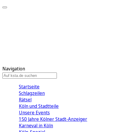
Mein KStA
Meine Artikel
Meine Region
Meine Newsletter
Mein KStA PLUS
Mein E-Paper
Navigation
Startseite
Schlagzeilen
Rätsel
Köln und Stadtteile
Unsere Events
150 Jahre Kölner Stadt-Anzeiger
Karneval in Köln