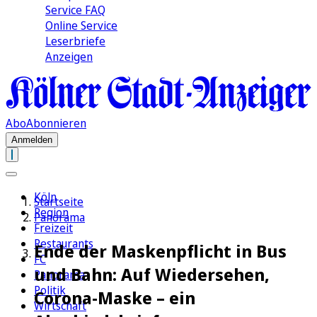
Service FAQ
Online Service
Leserbriefe
Anzeigen
Abo
Abonnieren
Anmelden
Köln
Startseite
Region
Panorama
Freizeit
Restaurants
Ende der Maskenpflicht in Bus
FC
und Bahn: Auf Wiedersehen,
Panorama
Politik
Corona-Maske – ein
Wirtschaft