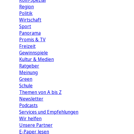
Köln-Spezial
Region
Politik
Wirtschaft
Sport
Panorama
Promis & TV
Freizeit
Gewinnspiele
Kultur & Medien
Ratgeber
Meinung
Green
Schule
Themen von A bis Z
Newsletter
Podcasts
Services und Empfehlungen
Wir helfen
Unsere Partner
E-Paper lesen