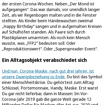
der ersten Corona-Wochen. Neben „Der Mond ist
aufgegangen“. Das war damals, vor unendlich langer
Zeit, als wir Regenbogen malten und in die Fenster
stellten. Als Kinder beim Händewaschen zweimal
„Happy Birthday“ sangen und in aufgemalten Kreisen
auf Schulhöfen standen. Als Paare sich durch
Plastikplanen umarmten. Als noch kein Mensch
wusste, was „FFP2″ bedeuten soll. Oder
„Reproduktionswert“. Oder „Superspreader-Event“.
Ein Alltagsobjekt verabschiedet sich
Und nun, Corona-Maske, nach gut drei Jahren, ist
unsere Zwangsbeziehung zu Ende.
Du bist das Symbol
einer Menschheitskrise. Du gehörtest zum Alltag:
Schlüssel, Portemonnaie, Handy, Maske. Erst warst
Du gar nicht lieferbar, dann in Massen: Im Vor-
Corona-Jahr 2019 gab die ganze Welt gerade 12
Milliarden Dollar für Masken aller Art aus. 2020 und