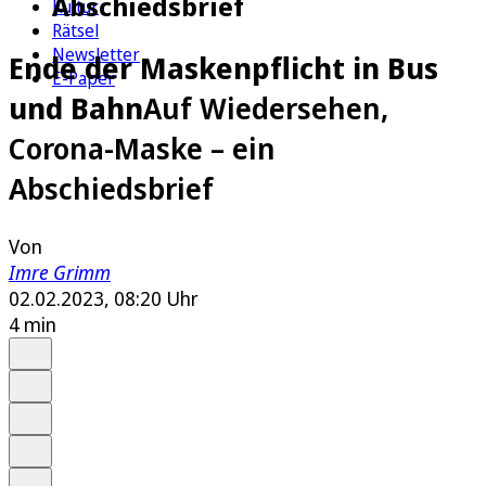
Abschiedsbrief
Kultur
Rätsel
Newsletter
Ende der Maskenpflicht in Bus
E-Paper
und Bahn
Auf Wiedersehen,
Corona-Maske – ein
Abschiedsbrief
Von
Imre Grimm
02.02.2023, 08:20 Uhr
4 min
Auf Google bevorzugen
Anhören
Schrift
Merken
Drucken