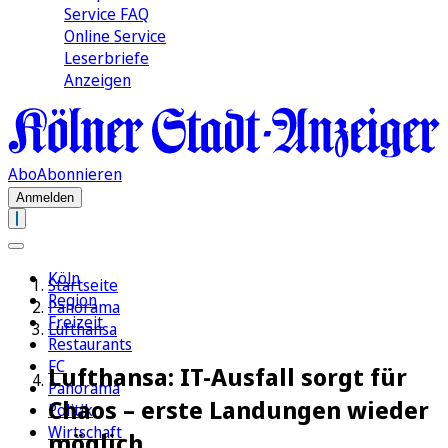
Service FAQ
Online Service
Leserbriefe
Anzeigen
Abo
Abonnieren
Anmelden
Köln
Startseite
Region
Panorama
Freizeit
Lufthansa
Restaurants
FC
Lufthansa: IT-Ausfall sorgt für
Panorama
Chaos – erste Landungen wieder
Politik
Wirtschaft
möglich