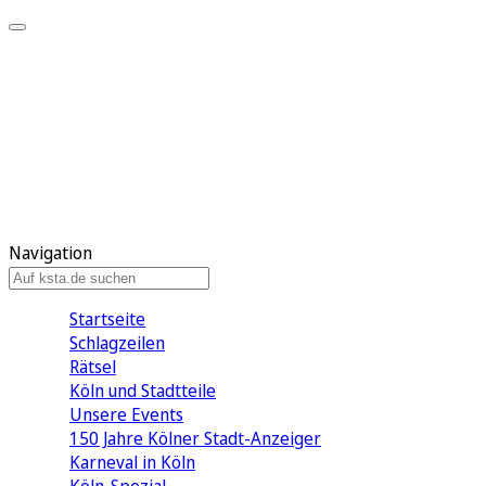
Mein KStA
Meine Artikel
Meine Region
Meine Newsletter
Mein KStA PLUS
Mein E-Paper
Navigation
Startseite
Schlagzeilen
Rätsel
Köln und Stadtteile
Unsere Events
150 Jahre Kölner Stadt-Anzeiger
Karneval in Köln