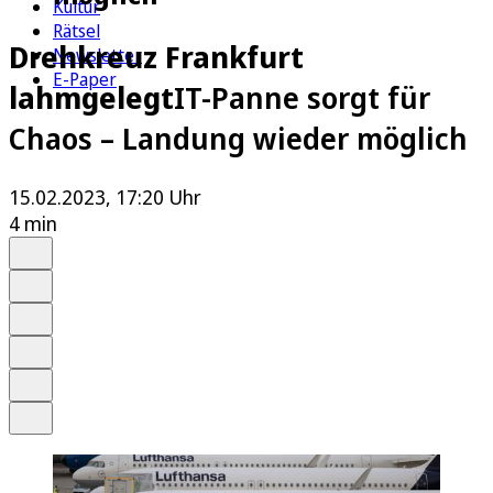
Kultur
Rätsel
Drehkreuz Frankfurt
Newsletter
E-Paper
lahmgelegt
IT-Panne sorgt für
Chaos – Landung wieder möglich
15.02.2023, 17:20 Uhr
4 min
Auf Google bevorzugen
Anhören
Schrift
Merken
Drucken
Teilen