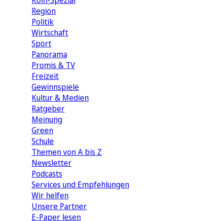
Köln-Spezial
Region
Politik
Wirtschaft
Sport
Panorama
Promis & TV
Freizeit
Gewinnspiele
Kultur & Medien
Ratgeber
Meinung
Green
Schule
Themen von A bis Z
Newsletter
Podcasts
Services und Empfehlungen
Wir helfen
Unsere Partner
E-Paper lesen