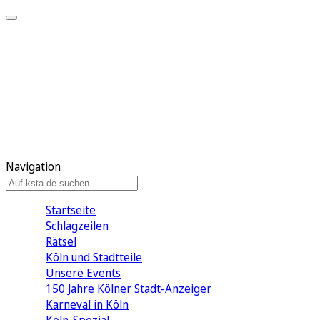
Mein KStA
Meine Artikel
Meine Region
Meine Newsletter
Mein KStA PLUS
Mein E-Paper
Navigation
Startseite
Schlagzeilen
Rätsel
Köln und Stadtteile
Unsere Events
150 Jahre Kölner Stadt-Anzeiger
Karneval in Köln