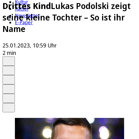
Kultur
Drittes Kind
Lukas Podolski zeigt
Rätsel
seine kleine Tochter – So ist ihr
Newsletter
E-Paper
Name
25.01.2023, 10:59 Uhr
2 min
Auf Google bevorzugen
Anhören
Schrift
Merken
Drucken
Teilen