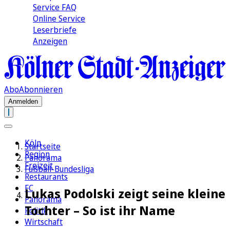
Service FAQ
Online Service
Leserbriefe
Anzeigen
Abo
Abonnieren
Anmelden
Köln
Startseite
Region
Panorama
Freizeit
Fußball-Bundesliga
Restaurants
FC
Lukas Podolski zeigt seine kleine
Panorama
Tochter – So ist ihr Name
Politik
Wirtschaft