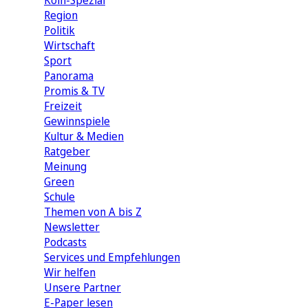
Köln-Spezial
Region
Politik
Wirtschaft
Sport
Panorama
Promis & TV
Freizeit
Gewinnspiele
Kultur & Medien
Ratgeber
Meinung
Green
Schule
Themen von A bis Z
Newsletter
Podcasts
Services und Empfehlungen
Wir helfen
Unsere Partner
E-Paper lesen