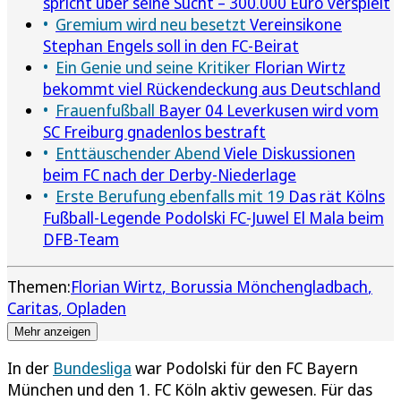
spricht über seine Sucht – 300.000 Euro verspielt
Gremium wird neu besetzt
Vereinsikone
Stephan Engels soll in den FC-Beirat
Ein Genie und seine Kritiker
Florian Wirtz
bekommt viel Rückendeckung aus Deutschland
Frauenfußball
Bayer 04 Leverkusen wird vom
SC Freiburg gnadenlos bestraft
Enttäuschender Abend
Viele Diskussionen
beim FC nach der Derby-Niederlage
Erste Berufung ebenfalls mit 19
Das rät Kölns
Fußball-Legende Podolski FC-Juwel El Mala beim
DFB-Team
Themen:
Florian Wirtz
Borussia Mönchengladbach
Caritas
Opladen
Mehr anzeigen
In der
Bundesliga
war Podolski für den FC Bayern
München und den 1. FC Köln aktiv gewesen. Für das