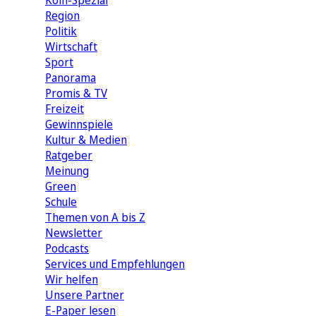
Köln-Spezial
Region
Politik
Wirtschaft
Sport
Panorama
Promis & TV
Freizeit
Gewinnspiele
Kultur & Medien
Ratgeber
Meinung
Green
Schule
Themen von A bis Z
Newsletter
Podcasts
Services und Empfehlungen
Wir helfen
Unsere Partner
E-Paper lesen