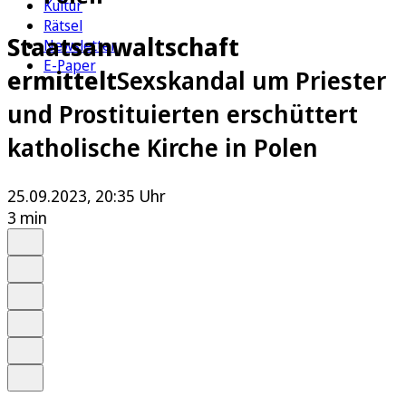
Kultur
Rätsel
Staatsanwaltschaft
Newsletter
E-Paper
ermittelt
Sexskandal um Priester
und Prostituierten erschüttert
katholische Kirche in Polen
25.09.2023, 20:35 Uhr
3 min
Auf Google bevorzugen
Anhören
Schrift
Merken
Drucken
Teilen