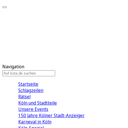
Mein KStA
Meine Artikel
Meine Region
Meine Newsletter
Mein KStA PLUS
Mein E-Paper
Navigation
Startseite
Schlagzeilen
Rätsel
Köln und Stadtteile
Unsere Events
150 Jahre Kölner Stadt-Anzeiger
Karneval in Köln