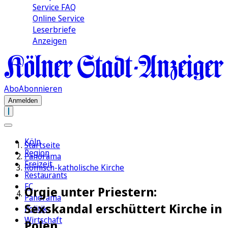
Service FAQ
Online Service
Leserbriefe
Anzeigen
Abo
Abonnieren
Anmelden
Köln
Startseite
Region
Panorama
Freizeit
Römisch-katholische Kirche
Restaurants
FC
Orgie unter Priestern:
Panorama
Sexskandal erschüttert Kirche in
Politik
Wirtschaft
Polen