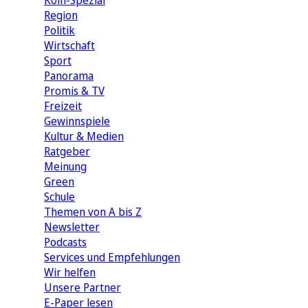
Köln-Spezial
Region
Politik
Wirtschaft
Sport
Panorama
Promis & TV
Freizeit
Gewinnspiele
Kultur & Medien
Ratgeber
Meinung
Green
Schule
Themen von A bis Z
Newsletter
Podcasts
Services und Empfehlungen
Wir helfen
Unsere Partner
E-Paper lesen