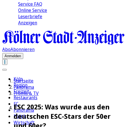
Service FAQ
Online Service
Leserbriefe
Anzeigen
Abo
Abonnieren
Anmelden
Köln
Startseite
Region
Panorama
Freizeit
Promis & TV
Restaurants
FC
ESC 2025: Was wurde aus den
Panorama
deutschen ESC-Stars der 50er
Politik
Wirtschaft
und 60er?