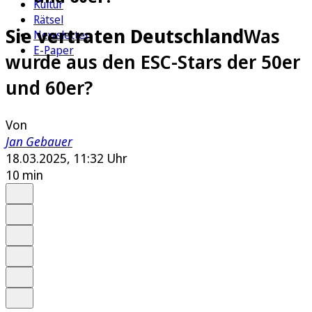
Kultur
Rätsel
Sie vertraten Deutschland
Was
Newsletter
E-Paper
wurde aus den ESC-Stars der 50er
und 60er?
Von
Jan Gebauer
18.03.2025, 11:32 Uhr
10 min
Auf Google bevorzugen
Anhören
Schrift
Merken
Drucken
Teilen