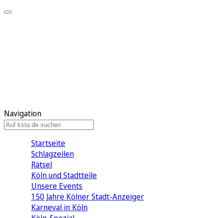
Mein KStA
Meine Artikel
Meine Region
Meine Newsletter
Mein KStA PLUS
Mein E-Paper
Navigation
Startseite
Schlagzeilen
Rätsel
Köln und Stadtteile
Unsere Events
150 Jahre Kölner Stadt-Anzeiger
Karneval in Köln