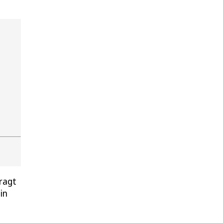
ragt
in