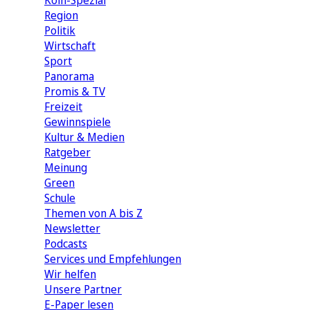
Köln-Spezial
Region
Politik
Wirtschaft
Sport
Panorama
Promis & TV
Freizeit
Gewinnspiele
Kultur & Medien
Ratgeber
Meinung
Green
Schule
Themen von A bis Z
Newsletter
Podcasts
Services und Empfehlungen
Wir helfen
Unsere Partner
E-Paper lesen