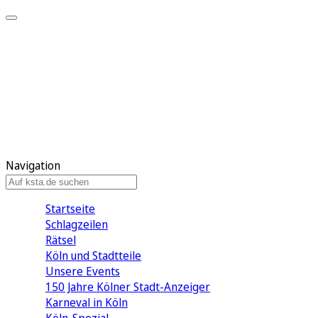
Mein KStA
Meine Artikel
Meine Region
Meine Newsletter
Mein KStA PLUS
Mein E-Paper
Navigation
Startseite
Schlagzeilen
Rätsel
Köln und Stadtteile
Unsere Events
150 Jahre Kölner Stadt-Anzeiger
Karneval in Köln