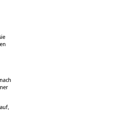
sie
gen
nach
iner
auf,