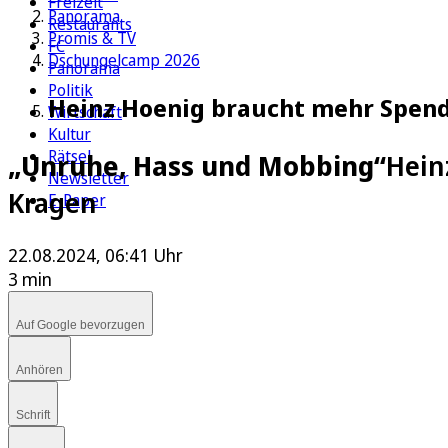
Freizeit
Panorama
Restaurants
Promis & TV
FC
Dschungelcamp 2026
Panorama
Politik
Heinz Hoenig braucht mehr Spend
Wirtschaft
Kultur
Rätsel
„Unruhe, Hass und Mobbing“
Hein
Newsletter
Kragen
E-Paper
22.08.2024, 06:41 Uhr
3 min
Auf Google bevorzugen
Anhören
Schrift