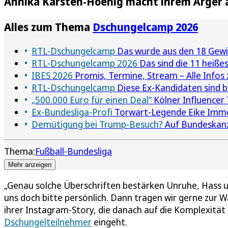
Annika Kärsten-Hoenig macht ihrem Ärger 
Alles zum Thema
Dschungelcamp 2026
RTL-Dschungelcamp
Das wurde aus den 18 Gewin
RTL-Dschungelcamp 2026
Das sind die 11 heißes
IBES 2026
Promis, Termine, Stream – Alle Info
RTL-Dschungelcamp
Diese Ex-Kandidaten sind b
„500.000 Euro für einen Deal“
Kölner Influencer 
Ex-Bundesliga-Profi
Torwart-Legende Eike Immel
Demütigung bei Trump-Besuch?
Auf Bundeskanz
Thema:
Fußball-Bundesliga
Mehr anzeigen
„Genau solche Überschriften bestärken Unruhe, Hass un
uns doch bitte persönlich. Dann tragen wir gerne zur W
ihrer Instagram-Story, die danach auf die Komplexität
Dschungelteilnehmer
eingeht.