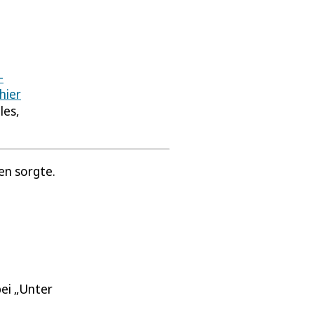
-
hier
les,
en sorgte.
bei „Unter