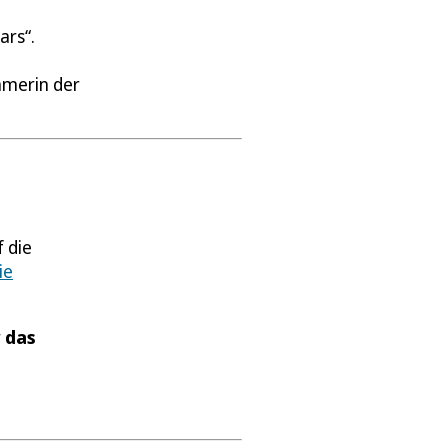
ars“.
hmerin der
 die
ie
r
das