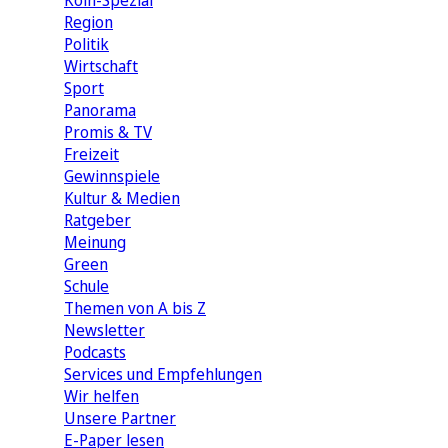
Köln-Spezial
Region
Politik
Wirtschaft
Sport
Panorama
Promis & TV
Freizeit
Gewinnspiele
Kultur & Medien
Ratgeber
Meinung
Green
Schule
Themen von A bis Z
Newsletter
Podcasts
Services und Empfehlungen
Wir helfen
Unsere Partner
E-Paper lesen