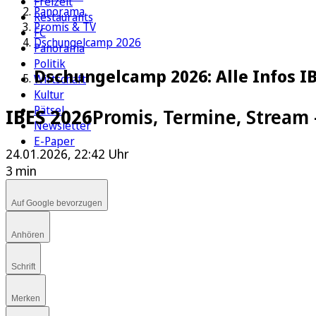
Freizeit
Panorama
Restaurants
Promis & TV
FC
Dschungelcamp 2026
Panorama
Politik
Dschungelcamp 2026: Alle Infos IBE
Wirtschaft
Kultur
Rätsel
IBES 2026
Promis, Termine, Stream
Newsletter
E-Paper
24.01.2026, 22:42 Uhr
3 min
Auf Google bevorzugen
Anhören
Schrift
Merken