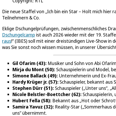
Copyright: RTL
Die neue Staffel von „Ich bin ein Star – Holt mich hier r
Teilnehmern & Co.
Eklige Dschungelprüfungen, zwischenmenschliches Dr
Dschungelcamp
ist auch 2026 wieder mit der 19. Staffe
raus
!“ (IBES) soll mit einer dreistündigen Live-Show in
was Sie sonst noch wissen müssen, in unserer Übersicht
Gil Ofarim (43):
Musiker und Sohn von Abi Ofarim, 
Mirja du Mont (50):
Schauspielerin und Model, bek
Simone Ballack (49):
Unternehmerin und Ex-Frau 
Hardy Krüger jr. (57):
Schauspieler, bekannt aus S
Stephen Dürr (51):
Schauspieler („Unter uns“, „Al
Nicole Belstler-Boettcher (62):
Schauspielerin, 
Hubert Fella (58):
Bekannt aus „Hot oder Schrott
Samira Yavuz (32):
Reality-Star („Sommerhaus der
uns“ übernimmt.