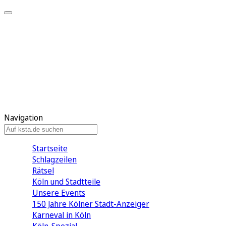
Mein KStA
Meine Artikel
Meine Region
Meine Newsletter
Mein KStA PLUS
Mein E-Paper
Navigation
Startseite
Schlagzeilen
Rätsel
Köln und Stadtteile
Unsere Events
150 Jahre Kölner Stadt-Anzeiger
Karneval in Köln