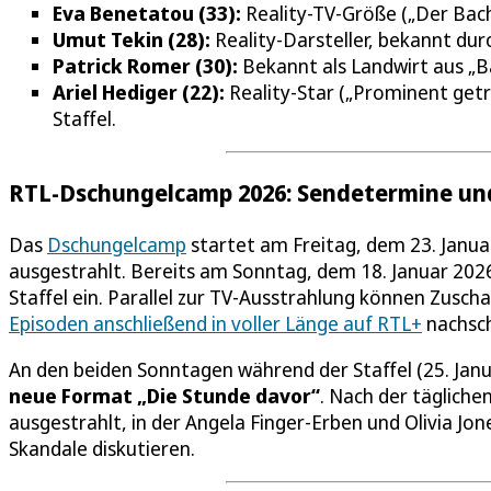
Eva Benetatou (33):
Reality-TV-Größe („Der Bach
Umut Tekin (28):
Reality-Darsteller, bekannt du
Patrick Romer (30):
Bekannt als Landwirt aus „B
Ariel Hediger (22):
Reality-Star („Prominent getr
Staffel.
RTL-Dschungelcamp 2026: Sendetermine un
Das
Dschungelcamp
startet am Freitag, dem 23. Janua
ausgestrahlt. Bereits am Sonntag, dem 18. Januar 20
Staffel ein. Parallel zur TV-Ausstrahlung können Zus
Episoden anschließend in voller Länge auf RTL+
nachsc
An den beiden Sonntagen während der Staffel (25. Janu
neue Format „Die Stunde davor“
. Nach der täglich
ausgestrahlt, in der Angela Finger-Erben und Olivia Jo
Skandale diskutieren.