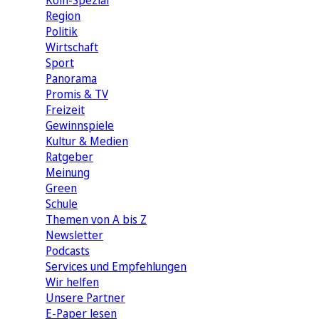
Köln-Spezial
Region
Politik
Wirtschaft
Sport
Panorama
Promis & TV
Freizeit
Gewinnspiele
Kultur & Medien
Ratgeber
Meinung
Green
Schule
Themen von A bis Z
Newsletter
Podcasts
Services und Empfehlungen
Wir helfen
Unsere Partner
E-Paper lesen