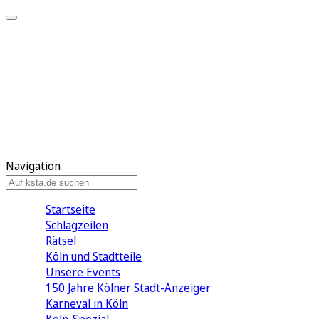
Mein KStA
Meine Artikel
Meine Region
Meine Newsletter
Mein KStA PLUS
Mein E-Paper
Navigation
Startseite
Schlagzeilen
Rätsel
Köln und Stadtteile
Unsere Events
150 Jahre Kölner Stadt-Anzeiger
Karneval in Köln