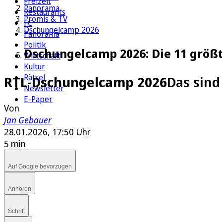
Freizeit
Panorama
Restaurants
Promis & TV
FC
Dschungelcamp 2026
Panorama
Politik
Dschungelcamp 2026: Die 11 größte
Wirtschaft
Kultur
Rätsel
RTL-Dschungelcamp 2026
Das sind
Newsletter
E-Paper
Von
Jan Gebauer
28.01.2026, 17:50 Uhr
5 min
Auf Google bevorzugen
Anhören
Schrift