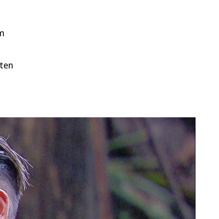
im
hten