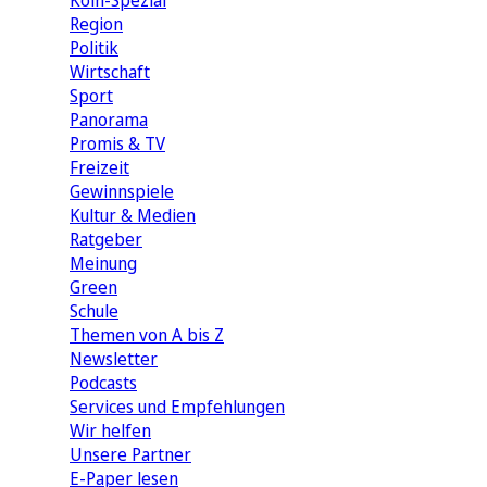
Köln-Spezial
Region
Politik
Wirtschaft
Sport
Panorama
Promis & TV
Freizeit
Gewinnspiele
Kultur & Medien
Ratgeber
Meinung
Green
Schule
Themen von A bis Z
Newsletter
Podcasts
Services und Empfehlungen
Wir helfen
Unsere Partner
E-Paper lesen