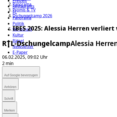
Freizeit
Panorama
Restaurants
Promis & TV
FC
Dschungelcamp 2026
Panorama
Politik
IBES 2025: Alessia Herren verlier
Wirtschaft
Kultur
Rätsel
RTL-Dschungelcamp
Alessia Herre
Newsletter
E-Paper
06.02.2025, 09:02 Uhr
2 min
Auf Google bevorzugen
Anhören
Schrift
Merken