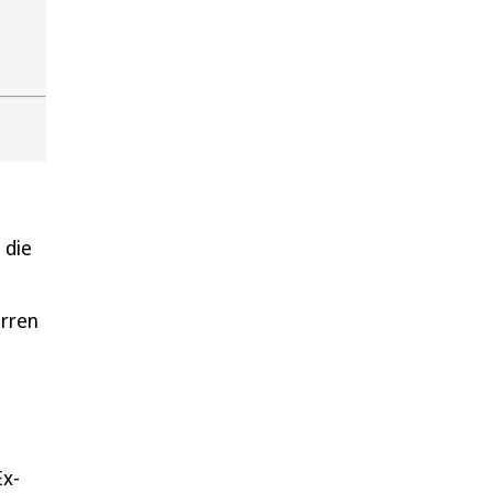
 die
erren
Ex-