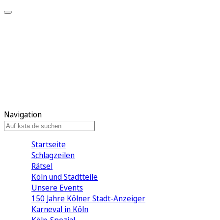
Mein KStA
Meine Artikel
Meine Region
Meine Newsletter
Mein KStA PLUS
Mein E-Paper
Navigation
Startseite
Schlagzeilen
Rätsel
Köln und Stadtteile
Unsere Events
150 Jahre Kölner Stadt-Anzeiger
Karneval in Köln