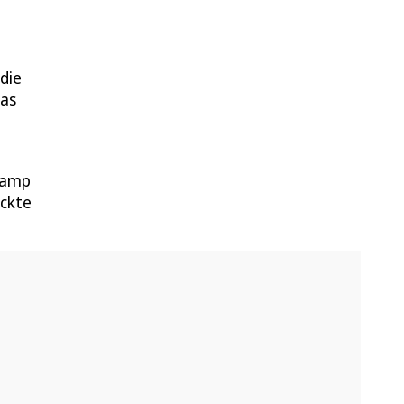
die
das
 Camp
eckte