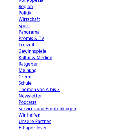
Köln-Spezial
Region
Politik
Wirtschaft
Sport
Panorama
Promis & TV
Freizeit
Gewinnspiele
Kultur & Medien
Ratgeber
Meinung
Green
Schule
Themen von A bis Z
Newsletter
Podcasts
Services und Empfehlungen
Wir helfen
Unsere Partner
E-Paper lesen