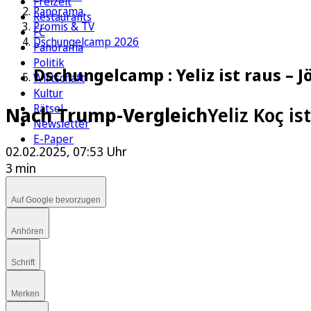
Freizeit
Panorama
Restaurants
Promis & TV
FC
Dschungelcamp 2026
Panorama
Politik
Dschungelcamp : Yeliz ist raus – 
Wirtschaft
Kultur
Rätsel
Nach Trump-Vergleich
Yeliz Koç i
Newsletter
E-Paper
02.02.2025, 07:53 Uhr
3 min
Auf Google bevorzugen
Anhören
Schrift
Merken