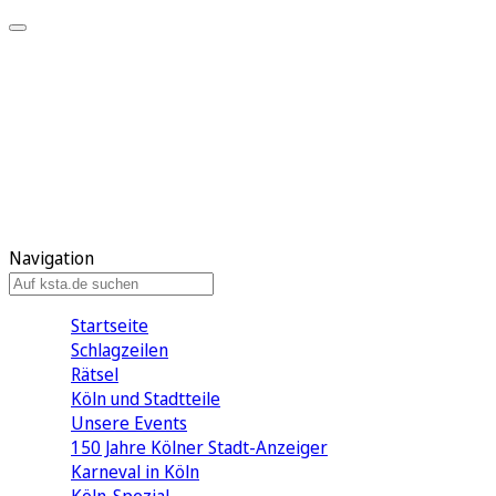
Mein KStA
Meine Artikel
Meine Region
Meine Newsletter
Mein KStA PLUS
Mein E-Paper
Navigation
Startseite
Schlagzeilen
Rätsel
Köln und Stadtteile
Unsere Events
150 Jahre Kölner Stadt-Anzeiger
Karneval in Köln