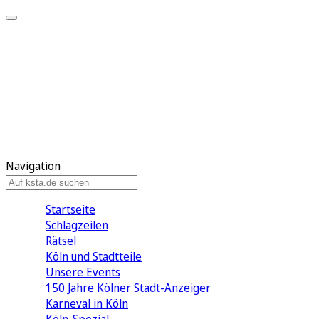
Mein KStA
Meine Artikel
Meine Region
Meine Newsletter
Mein KStA PLUS
Mein E-Paper
Navigation
Startseite
Schlagzeilen
Rätsel
Köln und Stadtteile
Unsere Events
150 Jahre Kölner Stadt-Anzeiger
Karneval in Köln