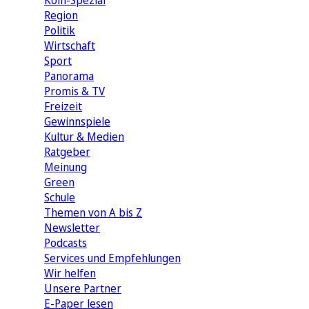
Köln-Spezial
Region
Politik
Wirtschaft
Sport
Panorama
Promis & TV
Freizeit
Gewinnspiele
Kultur & Medien
Ratgeber
Meinung
Green
Schule
Themen von A bis Z
Newsletter
Podcasts
Services und Empfehlungen
Wir helfen
Unsere Partner
E-Paper lesen