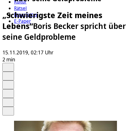
Kultur
Rätsel
„Schwierigste Zeit meines
Newsletter
E-Paper
Lebens“
Boris Becker spricht über
seine Geldprobleme
15.11.2019, 02:17 Uhr
2 min
Auf Google bevorzugen
Anhören
Schrift
Merken
Drucken
Teilen