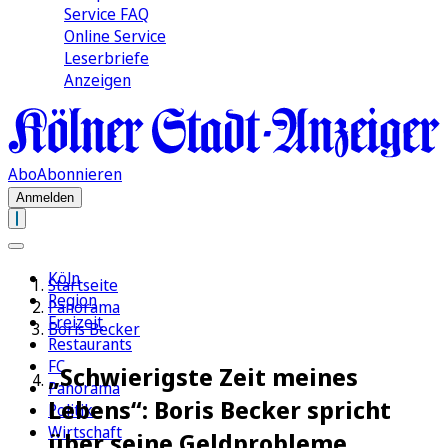
Service FAQ
Online Service
Leserbriefe
Anzeigen
Abo
Abonnieren
Anmelden
Köln
Startseite
Region
Panorama
Freizeit
Boris Becker
Restaurants
FC
„Schwierigste Zeit meines
Panorama
Lebens“: Boris Becker spricht
Politik
Wirtschaft
über seine Geldprobleme