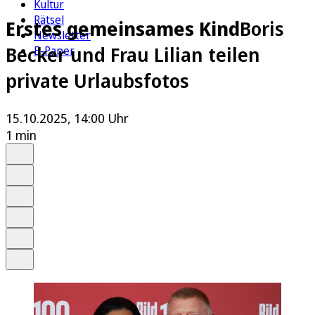
Kultur
Rätsel
Erstes gemeinsames Kind
Boris
Newsletter
Becker und Frau Lilian teilen
E-Paper
private Urlaubsfotos
15.10.2025, 14:00 Uhr
1 min
Auf Google bevorzugen
Anhören
Schrift
Merken
Drucken
Teilen