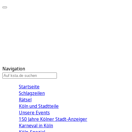
Mein KStA
Meine Artikel
Meine Region
Meine Newsletter
Mein KStA PLUS
Mein E-Paper
Navigation
Startseite
Schlagzeilen
Rätsel
Köln und Stadtteile
Unsere Events
150 Jahre Kölner Stadt-Anzeiger
Karneval in Köln