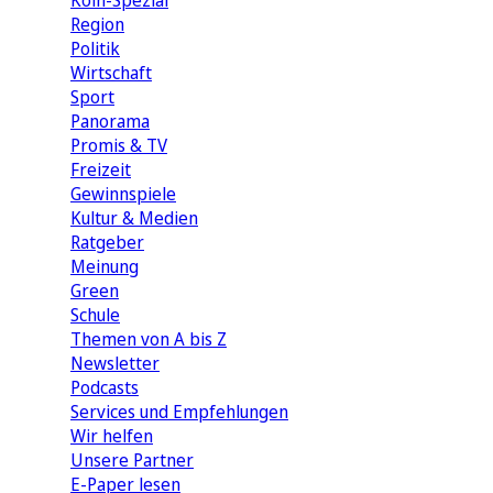
Köln-Spezial
Region
Politik
Wirtschaft
Sport
Panorama
Promis & TV
Freizeit
Gewinnspiele
Kultur & Medien
Ratgeber
Meinung
Green
Schule
Themen von A bis Z
Newsletter
Podcasts
Services und Empfehlungen
Wir helfen
Unsere Partner
E-Paper lesen