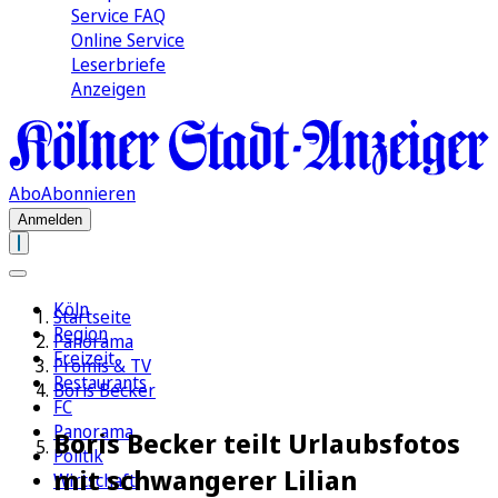
Service FAQ
Online Service
Leserbriefe
Anzeigen
Abo
Abonnieren
Anmelden
Köln
Startseite
Region
Panorama
Freizeit
Promis & TV
Restaurants
Boris Becker
FC
Panorama
Boris Becker teilt Urlaubsfotos
Politik
mit schwangerer Lilian
Wirtschaft