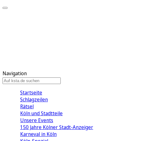
Mein KStA
Meine Artikel
Meine Region
Meine Newsletter
Mein KStA PLUS
Mein E-Paper
Navigation
Startseite
Schlagzeilen
Rätsel
Köln und Stadtteile
Unsere Events
150 Jahre Kölner Stadt-Anzeiger
Karneval in Köln