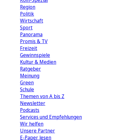
Köln-Spezial
Region
Politik
Wirtschaft
Sport
Panorama
Promis & TV
Freizeit
Gewinnspiele
Kultur & Medien
Ratgeber
Meinung
Green
Schule
Themen von A bis Z
Newsletter
Podcasts
Services und Empfehlungen
Wir helfen
Unsere Partner
E-Paper lesen