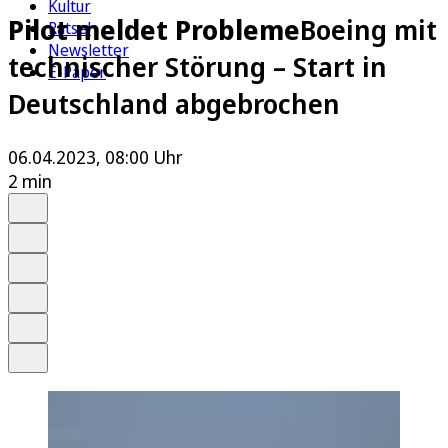
Kultur
Pilot meldet Probleme
Boeing mit
Rätsel
Newsletter
technischer Störung – Start in
E-Paper
Deutschland abgebrochen
06.04.2023, 08:00 Uhr
2 min
Auf Google bevorzugen
Anhören
Schrift
Merken
Drucken
Teilen