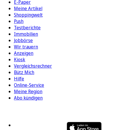
E-Paper
Meine Artikel
Shoppingwelt
Push
Testberichte
Immobilien
Jobbörse
Wir trauern
Anzeigen
Kiosk
Vergleichsrechner
Bütz Mich
Hilfe
Online-Service
Meine Region
Abo kündigen
FOLGEN SIE UNS
ENTDECKEN SIE UNSERE APP