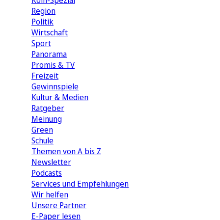
Köln-Spezial
Region
Politik
Wirtschaft
Sport
Panorama
Promis & TV
Freizeit
Gewinnspiele
Kultur & Medien
Ratgeber
Meinung
Green
Schule
Themen von A bis Z
Newsletter
Podcasts
Services und Empfehlungen
Wir helfen
Unsere Partner
E-Paper lesen