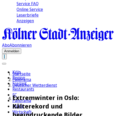
Service FAQ
Online Service
Leserbriefe
Anzeigen
Abo
Abonnieren
Anmelden
Köln
Startseite
Region
Panorama
Freizeit
Deutscher Wetterdienst
Restaurants
FC
Extremwinter in Oslo:
Panorama
Kälterekord und
Politik
Wirtschaft
beeindruckende Bilder