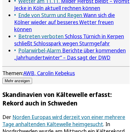
Wetter am 11.11.
Milder Herbst bleibt – Womit
Jecke in Köln aktuell rechnen können
Ende von Sturm und Regen
Wann sich die
Kölner wieder auf besseres Wetter freuen
können
Betreten verboten
Schloss Türnich in Kerpen
schließt Schlosspark wegen Sturmgefahr
Polarwirbel-Alarm
Berichte über kommenden
„Jahrhundertwinter“ – Das sagt der DWD
Themen:
AWB
Carolin Kebekus
Mehr anzeigen
Skandinavien von Kältewelle erfasst:
Rekord auch in Schweden
Der
Norden Europas wird derzeit von einer mehrere
Tage anhaltenden Kältewelle heimgesucht
. In
Nordschweden wurde am Mittwoch ein Kälterekord