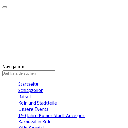
Mein KStA
Meine Artikel
Meine Region
Meine Newsletter
Mein KStA PLUS
Mein E-Paper
Navigation
Startseite
Schlagzeilen
Rätsel
Köln und Stadtteile
Unsere Events
150 Jahre Kölner Stadt-Anzeiger
Karneval in Köln