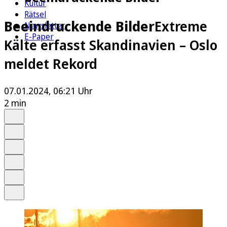
Kultur
Rätsel
Beeindruckende Bilder
Extreme
Newsletter
E-Paper
Kälte erfasst Skandinavien – Oslo
meldet Rekord
07.01.2024, 06:21 Uhr
2 min
Auf Google bevorzugen
Anhören
Schrift
Merken
Drucken
Teilen