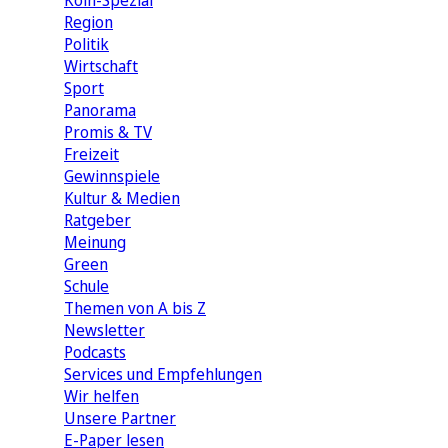
Köln-Spezial
Region
Politik
Wirtschaft
Sport
Panorama
Promis & TV
Freizeit
Gewinnspiele
Kultur & Medien
Ratgeber
Meinung
Green
Schule
Themen von A bis Z
Newsletter
Podcasts
Services und Empfehlungen
Wir helfen
Unsere Partner
E-Paper lesen