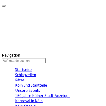
Mein KStA
Meine Artikel
Meine Region
Meine Newsletter
Mein KStA PLUS
Mein E-Paper
Navigation
Startseite
Schlagzeilen
Rätsel
Köln und Stadtteile
Unsere Events
150 Jahre Kölner Stadt-Anzeiger
Karneval in Köln