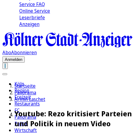
Service FAQ
Online Service
Leserbriefe
Anzeigen
Abo
Abonnieren
Anmelden
Köln
Startseite
Region
Panorama
Freizeit
Armin Laschet
Restaurants
FC
Youtube: Rezo kritisiert Parteien
Panorama
und Politik in neuem Video
Politik
Wirtschaft