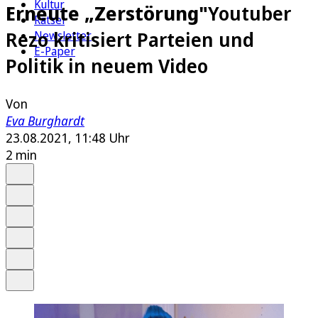
Kultur
Erneute „Zerstörung"
Youtuber
Rätsel
Rezo kritisiert Parteien und
Newsletter
E-Paper
Politik in neuem Video
Von
Eva Burghardt
23.08.2021, 11:48 Uhr
2 min
Auf Google bevorzugen
Anhören
Schrift
Merken
Drucken
Teilen