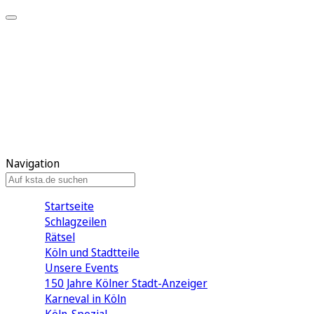
Mein KStA
Meine Artikel
Meine Region
Meine Newsletter
Mein KStA PLUS
Mein E-Paper
Navigation
Startseite
Schlagzeilen
Rätsel
Köln und Stadtteile
Unsere Events
150 Jahre Kölner Stadt-Anzeiger
Karneval in Köln