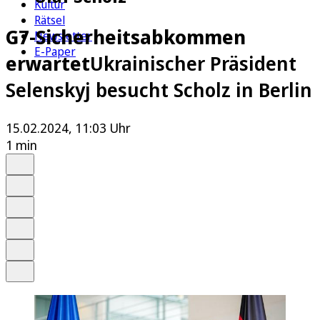
Kultur
Rätsel
G7-Sicherheitsabkommen
Newsletter
E-Paper
erwartet
Ukrainischer Präsident
Selenskyj besucht Scholz in Berlin
15.02.2024, 11:03 Uhr
1 min
Auf Google bevorzugen
Anhören
Schrift
Merken
Drucken
Teilen