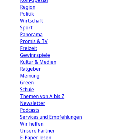
Köln-Spezial
Region
Politik
Wirtschaft
Sport
Panorama
Promis & TV
Freizeit
Gewinnspiele
Kultur & Medien
Ratgeber
Meinung
Green
Schule
Themen von A bis Z
Newsletter
Podcasts
Services und Empfehlungen
Wir helfen
Unsere Partner
E-Paper lesen