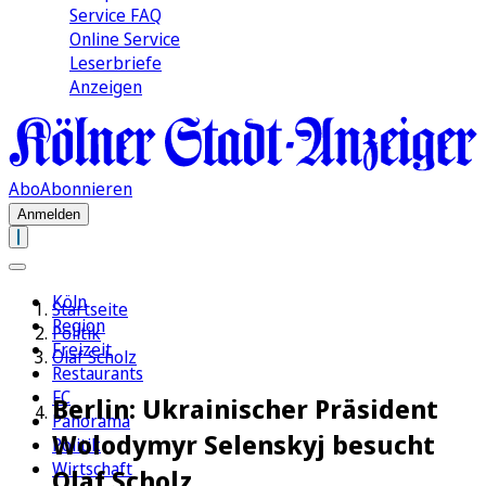
Service FAQ
Online Service
Leserbriefe
Anzeigen
Abo
Abonnieren
Anmelden
Köln
Startseite
Region
Politik
Freizeit
Olaf Scholz
Restaurants
FC
Berlin: Ukrainischer Präsident
Panorama
Wolodymyr Selenskyj besucht
Politik
Wirtschaft
Olaf Scholz