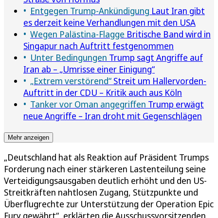
Entgegen Trump-Ankündigung
Laut Iran gibt
es derzeit keine Verhandlungen mit den USA
Wegen Palästina-Flagge
Britische Band wird in
Singapur nach Auftritt festgenommen
Unter Bedingungen
Trump sagt Angriffe auf
Iran ab – „Umrisse einer Einigung“
„Extrem verstörend“
Streit um Hallervorden-
Auftritt in der CDU – Kritik auch aus Köln
Tanker vor Oman angegriffen
Trump erwägt
neue Angriffe – Iran droht mit Gegenschlägen
Mehr anzeigen
„Deutschland hat als Reaktion auf Präsident Trumps
Forderung nach einer stärkeren Lastenteilung seine
Verteidigungsausgaben deutlich erhöht und den US-
Streitkräften nahtlosen Zugang, Stützpunkte und
Überflugrechte zur Unterstützung der Operation Epic
Fury gewährt“, erklärten die Ausschussvorsitzenden