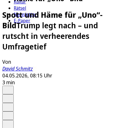
Kultur
Rätsel
Spott und Häme für „Uno“-
Newsletter
E-Paper
Bild
Trump legt nach – und
rutscht in verheerendes
Umfragetief
Von
David Schmitz
04.05.2026, 08:15 Uhr
3 min
Auf Google bevorzugen
Anhören
Schrift
Merken
Drucken