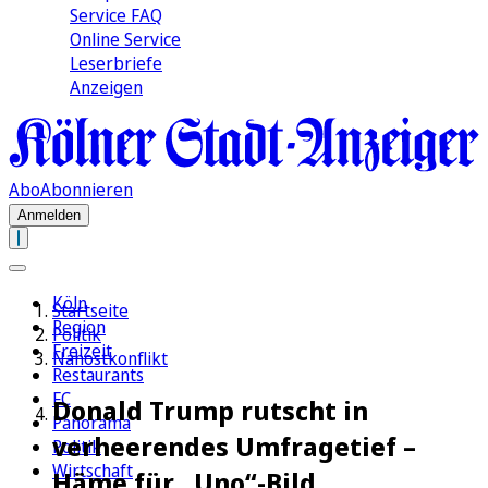
Service FAQ
Online Service
Leserbriefe
Anzeigen
Abo
Abonnieren
Anmelden
Köln
Startseite
Region
Politik
Freizeit
Nahostkonflikt
Restaurants
FC
Donald Trump rutscht in
Panorama
verheerendes Umfragetief –
Politik
Wirtschaft
Häme für „Uno“-Bild