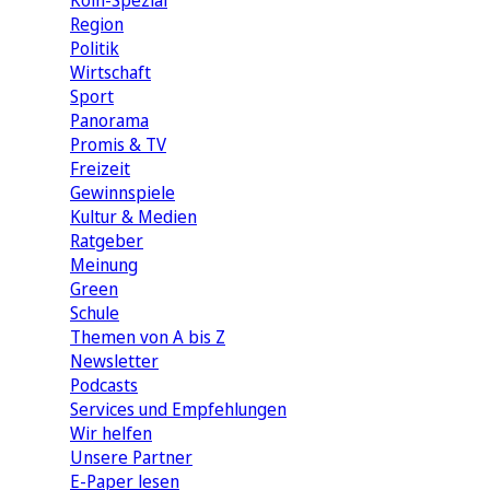
Köln-Spezial
Region
Politik
Wirtschaft
Sport
Panorama
Promis & TV
Freizeit
Gewinnspiele
Kultur & Medien
Ratgeber
Meinung
Green
Schule
Themen von A bis Z
Newsletter
Podcasts
Services und Empfehlungen
Wir helfen
Unsere Partner
E-Paper lesen