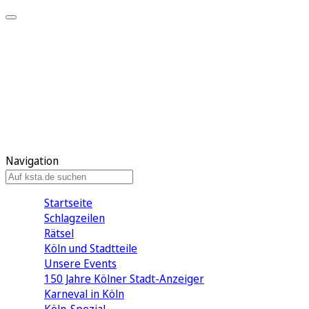
Mein KStA
Meine Artikel
Meine Region
Meine Newsletter
Mein KStA PLUS
Mein E-Paper
Navigation
Startseite
Schlagzeilen
Rätsel
Köln und Stadtteile
Unsere Events
150 Jahre Kölner Stadt-Anzeiger
Karneval in Köln