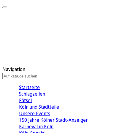
Mein KStA
Meine Artikel
Meine Region
Meine Newsletter
Mein KStA PLUS
Mein E-Paper
Navigation
Startseite
Schlagzeilen
Rätsel
Köln und Stadtteile
Unsere Events
150 Jahre Kölner Stadt-Anzeiger
Karneval in Köln