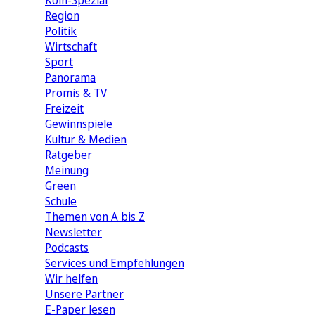
Köln-Spezial
Region
Politik
Wirtschaft
Sport
Panorama
Promis & TV
Freizeit
Gewinnspiele
Kultur & Medien
Ratgeber
Meinung
Green
Schule
Themen von A bis Z
Newsletter
Podcasts
Services und Empfehlungen
Wir helfen
Unsere Partner
E-Paper lesen