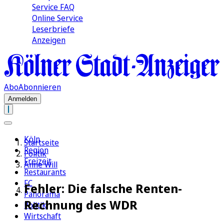
Service FAQ
Online Service
Leserbriefe
Anzeigen
Abo
Abonnieren
Anmelden
Köln
Startseite
Region
Politik
Freizeit
Anne Will
Restaurants
FC
Fehler: Die falsche Renten-
Panorama
Rechnung des WDR
Politik
Wirtschaft