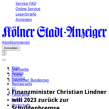
Service FAQ
Online Service
Leserbriefe
Anzeigen
Abo
Abonnieren
Anmelden
Köln
Startseite
Region
Politik
Freizeit
Deutscher Bundestag
Restaurants
FC
Finanzminister Christian Lindner
Panorama
will 2023 zurück zur
Politik
Wirtschaft
Schuldenbremse