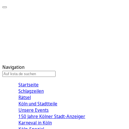
Mein KStA
Meine Artikel
Meine Region
Meine Newsletter
Mein KStA PLUS
Mein E-Paper
Navigation
Startseite
Schlagzeilen
Rätsel
Köln und Stadtteile
Unsere Events
150 Jahre Kölner Stadt-Anzeiger
Karneval in Köln