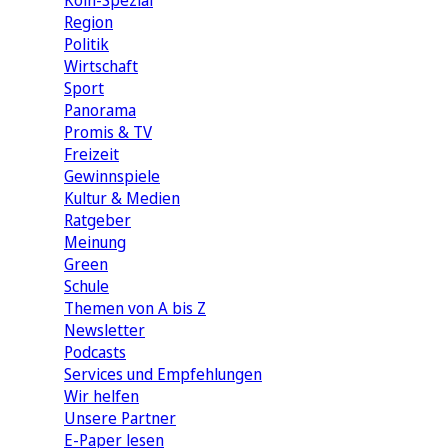
Köln-Spezial
Region
Politik
Wirtschaft
Sport
Panorama
Promis & TV
Freizeit
Gewinnspiele
Kultur & Medien
Ratgeber
Meinung
Green
Schule
Themen von A bis Z
Newsletter
Podcasts
Services und Empfehlungen
Wir helfen
Unsere Partner
E-Paper lesen