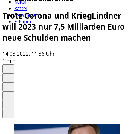
Kultur
Rätsel
Trotz Corona und Krieg
Lindner
Newsletter
E-Paper
will 2023 nur 7,5 Milliarden Euro
neue Schulden machen
14.03.2022, 11:36 Uhr
1 min
Auf Google bevorzugen
Anhören
Schrift
Merken
Drucken
Teilen