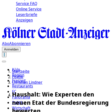
Service FAQ
Online Service
Leserbriefe
Anzeigen
Abo
Abonnieren
Anmelden
Köln
Startseite
Region
Politik
Freizeit
Christian Lindner
Restaurants
FC
Haushalt: Wie Experten den
Panorama
neuen Etat der Bundesregierung
Politik
Wirtschaft
bewerten