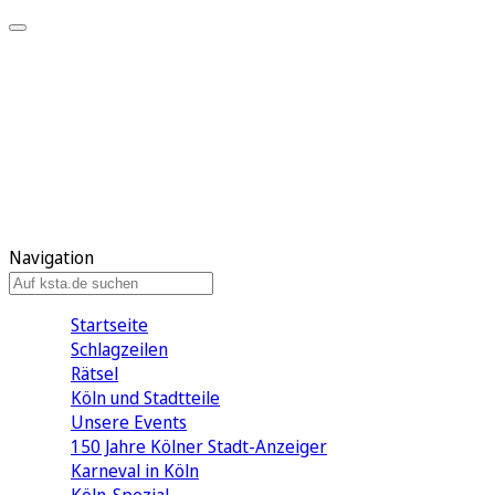
Mein KStA
Meine Artikel
Meine Region
Meine Newsletter
Mein KStA PLUS
Mein E-Paper
Navigation
Startseite
Schlagzeilen
Rätsel
Köln und Stadtteile
Unsere Events
150 Jahre Kölner Stadt-Anzeiger
Karneval in Köln