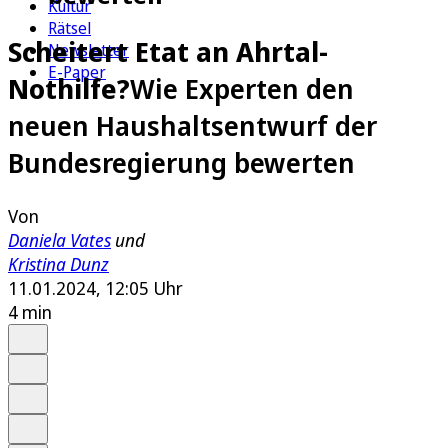
Kultur
Rätsel
Scheitert Etat an Ahrtal-
Newsletter
E-Paper
Nothilfe?
Wie Experten den
neuen Haushaltsentwurf der
Bundesregierung bewerten
Von
Daniela Vates
und
Kristina Dunz
11.01.2024, 12:05 Uhr
4 min
Auf Google bevorzugen
Anhören
Schrift
Merken