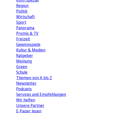
Köln-Spezial
Region
Politik
Wirtschaft
Sport
Panorama
Promis & TV
Freizeit
Gewinnspiele
Kultur & Medien
Ratgeber
Meinung
Green
Schule
Themen von A bis Z
Newsletter
Podcasts
Services und Empfehlungen
Wir helfen
Unsere Partner
E-Paper lesen