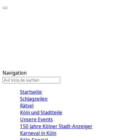
Mein KStA
Meine Artikel
Meine Region
Meine Newsletter
Mein KStA PLUS
Mein E-Paper
Navigation
Startseite
Schlagzeilen
Rätsel
Köln und Stadtteile
Unsere Events
150 Jahre Kölner Stadt-Anzeiger
Karneval in Köln