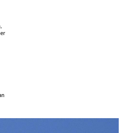
,
der
an