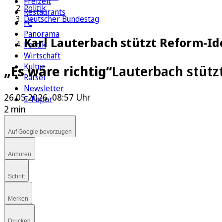
Freizeit
Politik
Restaurants
Deutscher Bundestag
FC
Panorama
Karl Lauterbach stützt Reform-I
Politik
Wirtschaft
Kultur
„Es wäre richtig“
Lauterbach stütz
Rätsel
Newsletter
26.05.2026, 08:57 Uhr
E-Paper
2 min
Auf Google bevorzugen
Anhören
Schrift
Merken
Drucken