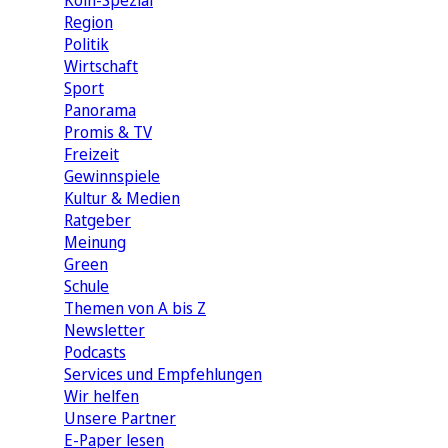
Köln-Spezial
Region
Politik
Wirtschaft
Sport
Panorama
Promis & TV
Freizeit
Gewinnspiele
Kultur & Medien
Ratgeber
Meinung
Green
Schule
Themen von A bis Z
Newsletter
Podcasts
Services und Empfehlungen
Wir helfen
Unsere Partner
E-Paper lesen