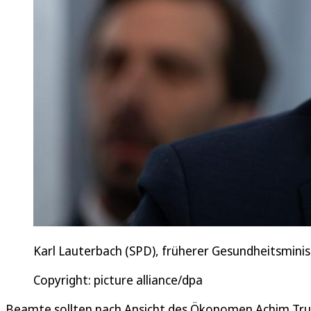
Karl Lauterbach (SPD), früherer Gesundheitsministe
Copyright: picture alliance/dpa
Beamte sollten nach Ansicht des Ökonomen Achim Truge