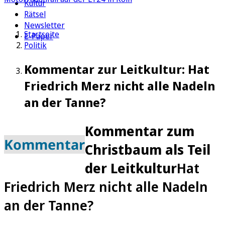
Kultur
Rätsel
Newsletter
Startseite
E-Paper
Politik
Kommentar zur Leitkultur: Hat
Friedrich Merz nicht alle Nadeln
an der Tanne?
Kommentar zum
Kommentar
Christbaum als Teil
der Leitkultur
Hat
Friedrich Merz nicht alle Nadeln
an der Tanne?