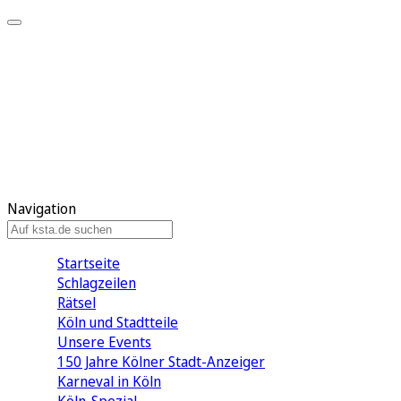
Mein KStA
Meine Artikel
Meine Region
Meine Newsletter
Mein KStA PLUS
Mein E-Paper
Navigation
Startseite
Schlagzeilen
Rätsel
Köln und Stadtteile
Unsere Events
150 Jahre Kölner Stadt-Anzeiger
Karneval in Köln