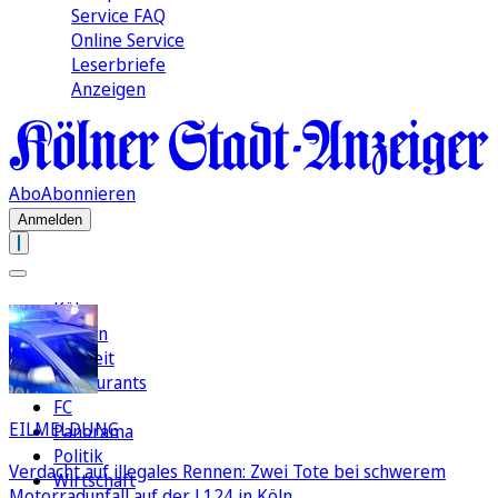
Service FAQ
Online Service
Leserbriefe
Anzeigen
Abo
Abonnieren
Anmelden
Köln
Region
Freizeit
Restaurants
FC
EILMELDUNG
Panorama
Politik
Verdacht auf illegales Rennen: Zwei Tote bei schwerem
Wirtschaft
Motorradunfall auf der L124 in Köln