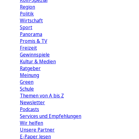
Köln-Spezial
Region
Politik
Wirtschaft
Sport
Panorama
Promis & TV
Freizeit
Gewinnspiele
Kultur & Medien
Ratgeber
Meinung
Green
Schule
Themen von A bis Z
Newsletter
Podcasts
Services und Empfehlungen
Wir helfen
Unsere Partner
E-Paper lesen