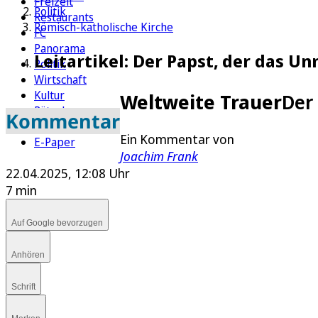
Freizeit
Politik
Restaurants
Römisch-katholische Kirche
FC
Panorama
Leitartikel: Der Papst, der das U
Politik
Wirtschaft
Kultur
Weltweite Trauer
Der
Rätsel
Kommentar
Newsletter
Ein Kommentar von
E-Paper
Joachim Frank
22.04.2025, 12:08 Uhr
7 min
Auf Google bevorzugen
Anhören
Schrift