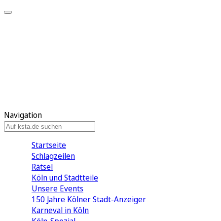
Mein KStA
Meine Artikel
Meine Region
Meine Newsletter
Mein KStA PLUS
Mein E-Paper
Navigation
Startseite
Schlagzeilen
Rätsel
Köln und Stadtteile
Unsere Events
150 Jahre Kölner Stadt-Anzeiger
Karneval in Köln