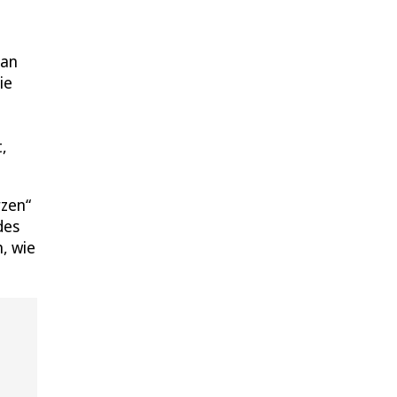
kan
ie
,
rzen“
des
, wie