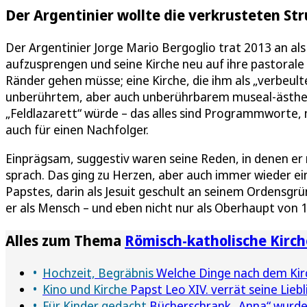
Der Argentinier wollte die verkrusteten S
Der Argentinier Jorge Mario Bergoglio trat 2013 an als
aufzusprengen und seine Kirche neu auf ihre pastorale 
Ränder gehen müsse; eine Kirche, die ihm als „verbeult
unberührtem, aber auch unberührbarem museal-ästhetis
„Feldlazarett“ würde – das alles sind Programmworte,
auch für einen Nachfolger.
Einprägsam, suggestiv waren seine Reden, in denen e
sprach. Das ging zu Herzen, aber auch immer wieder e
Papstes, darin als Jesuit geschult an seinem Ordensgrü
er als Mensch – und eben nicht nur als Oberhaupt von 1,
Alles zum Thema
Römisch-katholische Kirch
Hochzeit, Begräbnis
Welche Dinge nach dem Kirc
Kino und Kirche
Papst Leo XIV. verrät seine Liebl
Für Kinder gedacht
Bücherschrank „Anna“ wurde