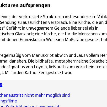
trukturen aufsprengen
 einer, der verkrustete Strukturen insbesondere im Vati
Sendung zu auszurichten versprach. Eine Kirche, die an d
es“ Gefährt in unwegsamem Gelände lieber sei als in
chen Glanzlack; eine Kirche, die für die Menschen zum
 mit denen Franziskus im Wortsinn Maßstäbe gesetzt hat
r regelmäßig vom Manuskript abwich und „aus vollem He
inmal daneben. Die bildhafte, metaphernreiche Sprache 
nder Ignatius von Loyola, ließ auch zum Vorschein treten
4 Milliarden Katholiken gestrickt war.
e
henaustritt nicht mehr möglich sind
ingsfilme
 in Köln-Höhenhaus eingeweiht