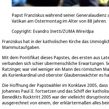
Papst Franziskus während seiner Generalaudienz 
Vatikan am Ostermontag im Alter von 88 Jahren.
Copyright: Evandro Inetti/ZUMA Wire/dpa
Franziskus hat in der katholischen Kirche das Unmöglic
Mammutaufgaben.
Mit dem Pontifikat dieses Papstes, des ersten aus Lat
verbanden sich schier übermenschliche Erwartungen. Se
Ratzinger, war viel weniger ein Mann des römischen M
als Kurienkardinal und oberster Glaubenswächter es ha
Die Hoffnung der Papstwähler im Konklave 2005, dass 
Johannes Paul II. fortsetzen und das Schiff der katholis
Benedikts Rücktritt 2005 war der vielleicht disruptivst
ausgerechnet von einem, der erklärtermaßen alles beim