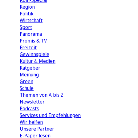
Köln-Spezial
Region
Politik
Wirtschaft
Sport
Panorama
Promis & TV
Freizeit
Gewinnspiele
Kultur & Medien
Ratgeber
Meinung
Green
Schule
Themen von A bis Z
Newsletter
Podcasts
Services und Empfehlungen
Wir helfen
Unsere Partner
E-Paper lesen