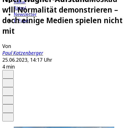
Kultur
will Normalität demonstrieren –
Rätsel
Newsletter
doch einige Medien spielen nicht
E-Paper
mit
Von
Paul Katzenberger
25.06.2023, 14:17 Uhr
4 min
Auf Google bevorzugen
Anhören
Schrift
Merken
Drucken
Teilen