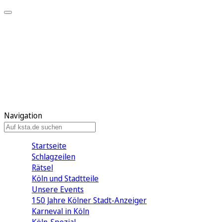
Mein KStA
Meine Artikel
Meine Region
Meine Newsletter
Mein KStA PLUS
Mein E-Paper
Navigation
Startseite
Schlagzeilen
Rätsel
Köln und Stadtteile
Unsere Events
150 Jahre Kölner Stadt-Anzeiger
Karneval in Köln