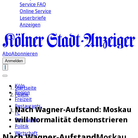
Service FAQ
Online Service
Leserbriefe
Anzeigen
Abo
Abonnieren
Anmelden
Köln
Startseite
Region
Politik
Freizeit
Restaurants
Nach Wagner-Aufstand: Moskau
FC
will Normalität demonstrieren
Panorama
Politik
Wirtschaft
Nach Wagner-Aufstand
Moskau