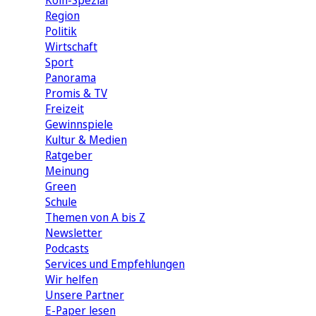
Köln-Spezial
Region
Politik
Wirtschaft
Sport
Panorama
Promis & TV
Freizeit
Gewinnspiele
Kultur & Medien
Ratgeber
Meinung
Green
Schule
Themen von A bis Z
Newsletter
Podcasts
Services und Empfehlungen
Wir helfen
Unsere Partner
E-Paper lesen