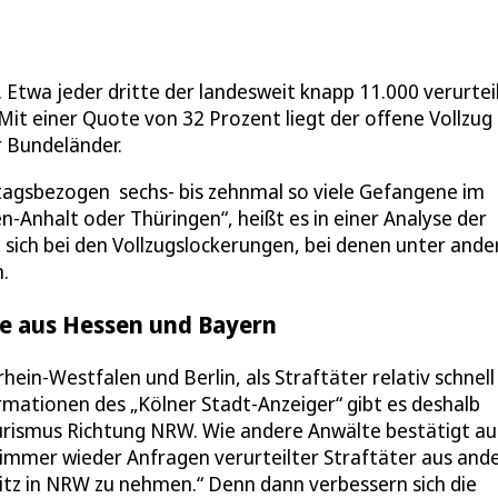
 Etwa jeder dritte der landesweit knapp 11.000 verurtei
it einer Quote von 32 Prozent liegt der offene Vollzug 
r Bundeländer.
htagsbezogen sechs- bis zehnmal so viele Gefangene im
n-Anhalt oder Thüringen“, heißt es in einer Analyse der
n sich bei den Vollzugslockerungen, bei denen unter and
.
se aus Hessen und Bayern
ein-Westfalen und Berlin, als Straftäter relativ schnell 
ationen des „Kölner Stadt-Anzeiger“ gibt es deshalb
ourismus Richtung NRW. Wie andere Anwälte bestätigt a
immer wieder Anfragen verurteilter Straftäter aus and
itz in NRW zu nehmen.“ Denn dann verbessern sich die