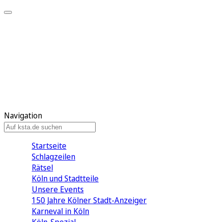
Mein KStA
Meine Artikel
Meine Region
Meine Newsletter
Mein KStA PLUS
Mein E-Paper
Navigation
Startseite
Schlagzeilen
Rätsel
Köln und Stadtteile
Unsere Events
150 Jahre Kölner Stadt-Anzeiger
Karneval in Köln