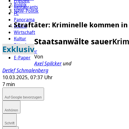
Freizeit
Politik
Restaurants
NRW-Politik
FC
Panorama
Straftäter: Kriminelle kommen in
Politik
Wirtschaft
Kultur
Staatsanwälte sauer
Krim
Rätsel
Exklusiv
Newsletter
Von
E-Paper
Axel Spilcker
und
Detlef Schmalenberg
10.03.2025, 07:37 Uhr
7 min
Auf Google bevorzugen
Anhören
Schrift