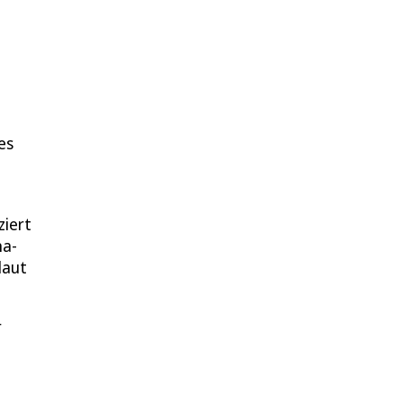
es
ziert
na-
laut
r