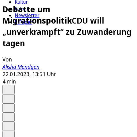
Kultur
Debatte um
Rätsel
Newsletter
Migrationspolitik
CDU will
E-Paper
„unverkrampft“ zu Zuwanderung
tagen
Von
Alisha Mendgen
22.01.2023, 13:51 Uhr
4 min
Auf Google bevorzugen
Anhören
Schrift
Merken
Drucken
Teilen