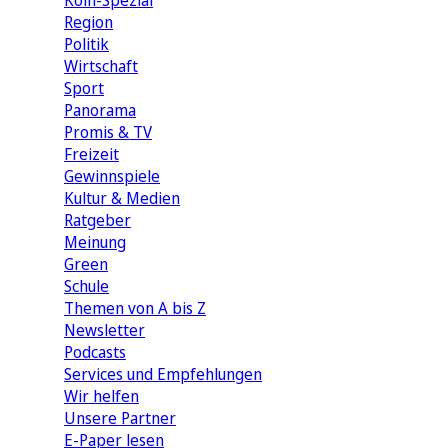
Köln-Spezial
Region
Politik
Wirtschaft
Sport
Panorama
Promis & TV
Freizeit
Gewinnspiele
Kultur & Medien
Ratgeber
Meinung
Green
Schule
Themen von A bis Z
Newsletter
Podcasts
Services und Empfehlungen
Wir helfen
Unsere Partner
E-Paper lesen