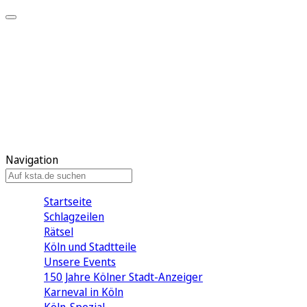
Mein KStA
Meine Artikel
Meine Region
Meine Newsletter
Mein KStA PLUS
Mein E-Paper
Navigation
Startseite
Schlagzeilen
Rätsel
Köln und Stadtteile
Unsere Events
150 Jahre Kölner Stadt-Anzeiger
Karneval in Köln