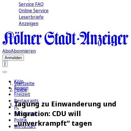
Service FAQ
Online Service
Leserbriefe
Anzeigen
Abo
Abonnieren
Anmelden
Köln
Startseite
Region
Politik
Freizeit
Restaurants
Tagung zu Einwanderung und
FC
Migration: CDU will
Panorama
Politik
„unverkrampft“ tagen
Wirtschaft