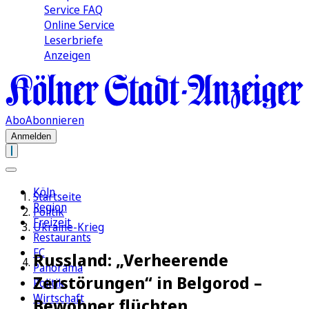
Service FAQ
Online Service
Leserbriefe
Anzeigen
Abo
Abonnieren
Anmelden
Köln
Startseite
Region
Politik
Freizeit
Ukraine-Krieg
Restaurants
FC
Russland: „Verheerende
Panorama
Zerstörungen“ in Belgorod –
Politik
Wirtschaft
Bewohner flüchten