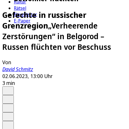
Kultur
Rätsel
Gefechte in russischer
Newsletter
E-Paper
Grenzregion
„Verheerende
Zerstörungen“ in Belgorod –
Russen flüchten vor Beschuss
Von
David Schmitz
02.06.2023, 13:00 Uhr
3 min
Auf Google bevorzugen
Anhören
Schrift
Merken
Drucken