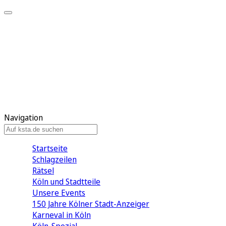
Mein KStA
Meine Artikel
Meine Region
Meine Newsletter
Mein KStA PLUS
Mein E-Paper
Navigation
Startseite
Schlagzeilen
Rätsel
Köln und Stadtteile
Unsere Events
150 Jahre Kölner Stadt-Anzeiger
Karneval in Köln