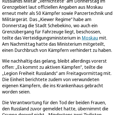
Russlands Militär „vernichtete“ am Donnerstag im
Grenzgebiet laut offiziellen Angaben aus Moskau
erneut mehr als 50 Kämpfer sowie Panzertechnik und
Militärgerät. Das „Kiewer Regime“ habe am
Donnerstag die Stadt Schebekino, wo auch ein
Grenzübergang für Fahrzeuge liegt, beschossen,
teilte das Verteidigungsministerium in
Moskau
mit.
Am Nachmittag hatte das Ministerium mitgeteilt,
einen Durchbruch von Kämpfern verhindert zu haben.
Wie nachhaltig das gelang, bleibt allerdings vorerst
offen: „Es kommt zu aktiven Kämpfen“, teilte die
„Legion Freiheit Russlands“ am Freitagvormittag mit.
Die Einheit berichtete zudem von verwundeten
eigenen Kämpfern, die ins Krankenhaus gebracht
worden seien.
Die Verantwortung für den Tod der beiden Frauen,
den Russland zuvor gemeldet hatte, übernimmt die
Gruppe derweil nicht. „Mindestens zwei Zivilisten