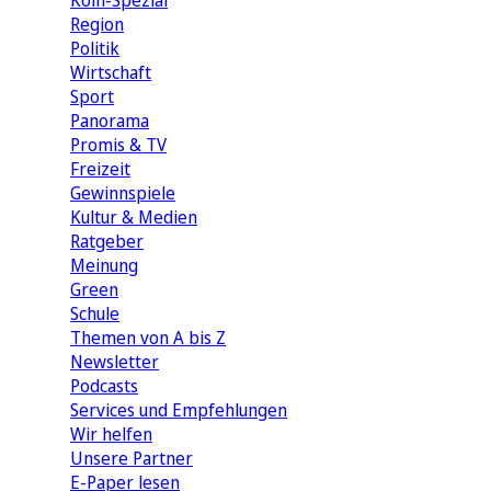
Köln-Spezial
Region
Politik
Wirtschaft
Sport
Panorama
Promis & TV
Freizeit
Gewinnspiele
Kultur & Medien
Ratgeber
Meinung
Green
Schule
Themen von A bis Z
Newsletter
Podcasts
Services und Empfehlungen
Wir helfen
Unsere Partner
E-Paper lesen