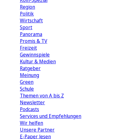
Köln-Spezial
Region
Politik
Wirtschaft
Sport
Panorama
Promis & TV
Freizeit
Gewinnspiele
Kultur & Medien
Ratgeber
Meinung
Green
Schule
Themen von A bis Z
Newsletter
Podcasts
Services und Empfehlungen
Wir helfen
Unsere Partner
E-Paper lesen