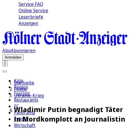
Service FAQ
Online Service
Leserbriefe
Anzeigen
Abo
Abonnieren
Anmelden
Köln
Startseite
Region
Politik
Freizeit
Ukraine-Krieg
Restaurants
FC
Wladimir Putin begnadigt Täter
Panorama
in Mordkomplott an Journalistin
Politik
Wirtschaft