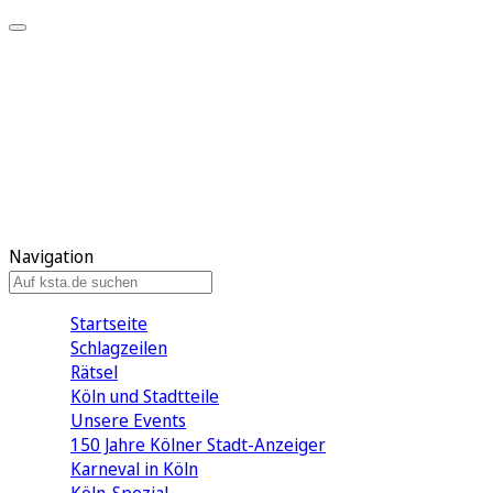
Mein KStA
Meine Artikel
Meine Region
Meine Newsletter
Mein KStA PLUS
Mein E-Paper
Navigation
Startseite
Schlagzeilen
Rätsel
Köln und Stadtteile
Unsere Events
150 Jahre Kölner Stadt-Anzeiger
Karneval in Köln