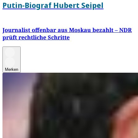
Putin-Biograf Hubert Seipel
Journalist offenbar aus Moskau bezahlt – NDR
prüft rechtliche Schritte
Merken