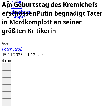
Kultur
Am Geburtstag des Kremlchefs
Rätsel
erschossen
Putin begnadigt Täter
Newsletter
E-Paper
in Mordkomplott an seiner
größten Kritikerin
Von
Peter Stroß
15.11.2023, 11:12 Uhr
4 min
Auf Google bevorzugen
Anhören
Schrift
Merken
Drucken
Teilen