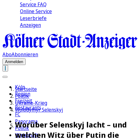
Service FAQ
Online Service
Leserbriefe
Anzeigen
Abo
Abonnieren
Anmelden
Köln
Startseite
Region
Politik
Freizeit
Ukraine-Krieg
Restaurants
Wolodymyr Selenskyj
FC
Panorama
Worüber Selenskyj lacht – und
Politik
welchen Witz über Putin die
Wirtschaft