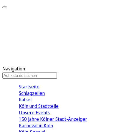
Mein KStA
Meine Artikel
Meine Region
Meine Newsletter
Mein KStA PLUS
Mein E-Paper
Navigation
Startseite
Schlagzeilen
Rätsel
Köln und Stadtteile
Unsere Events
150 Jahre Kölner Stadt-Anzeiger
Karneval in Köln