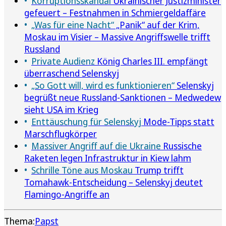
Korruptionsskandal
Ukrainischer Justizminister
gefeuert – Festnahmen in Schmiergeldaffäre
„Was für eine Nacht“
„Panik“ auf der Krim,
Moskau im Visier – Massive Angriffswelle trifft
Russland
Private Audienz
König Charles III. empfängt
überraschend Selenskyj
„So Gott will, wird es funktionieren“
Selenskyj
begrüßt neue Russland-Sanktionen – Medwedew
sieht USA im Krieg
Enttäuschung für Selenskyj
Mode-Tipps statt
Marschflugkörper
Massiver Angriff auf die Ukraine
Russische
Raketen legen Infrastruktur in Kiew lahm
Schrille Töne aus Moskau
Trump trifft
Tomahawk-Entscheidung – Selenskyj deutet
Flamingo-Angriffe an
Thema:
Papst