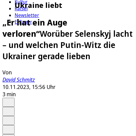
Kultur
Ukraine liebt
Rätsel
Newsletter
„Er hat ein Auge
E-Paper
verloren“
Worüber Selenskyj lacht
– und welchen Putin-Witz die
Ukrainer gerade lieben
Von
David Schmitz
10.11.2023, 15:56 Uhr
3 min
Auf Google bevorzugen
Anhören
Schrift
Merken