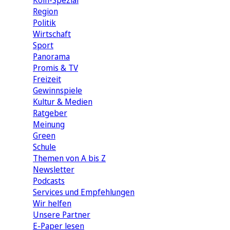
Köln-Spezial
Region
Politik
Wirtschaft
Sport
Panorama
Promis & TV
Freizeit
Gewinnspiele
Kultur & Medien
Ratgeber
Meinung
Green
Schule
Themen von A bis Z
Newsletter
Podcasts
Services und Empfehlungen
Wir helfen
Unsere Partner
E-Paper lesen