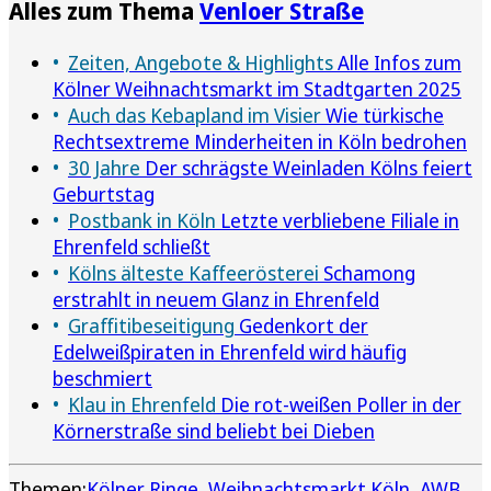
Alles zum Thema
Venloer Straße
Zeiten, Angebote & Highlights
Alle Infos zum
Kölner Weihnachtsmarkt im Stadtgarten 2025
Auch das Kebapland im Visier
Wie türkische
Rechtsextreme Minderheiten in Köln bedrohen
30 Jahre
Der schrägste Weinladen Kölns feiert
Geburtstag
Postbank in Köln
Letzte verbliebene Filiale in
Ehrenfeld schließt
Kölns älteste Kaffeerösterei
Schamong
erstrahlt in neuem Glanz in Ehrenfeld
Graffitibeseitigung
Gedenkort der
Edelweißpiraten in Ehrenfeld wird häufig
beschmiert
Klau in Ehrenfeld
Die rot-weißen Poller in der
Körnerstraße sind beliebt bei Dieben
Themen:
Kölner Ringe
Weihnachtsmarkt Köln
AWB