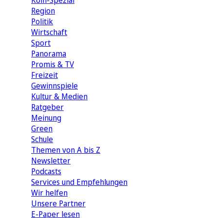
Köln-Spezial
Region
Politik
Wirtschaft
Sport
Panorama
Promis & TV
Freizeit
Gewinnspiele
Kultur & Medien
Ratgeber
Meinung
Green
Schule
Themen von A bis Z
Newsletter
Podcasts
Services und Empfehlungen
Wir helfen
Unsere Partner
E-Paper lesen