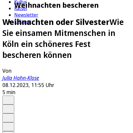
Kultur
Weihnachten bescheren
Rätsel
Newsletter
Weihnachten oder Silvester
Wie
E-Paper
Sie einsamen Mitmenschen in
Köln ein schöneres Fest
bescheren können
Von
Julia Hahn-Klose
08.12.2023, 11:55 Uhr
5 min
Auf Google bevorzugen
Anhören
Schrift
Merken