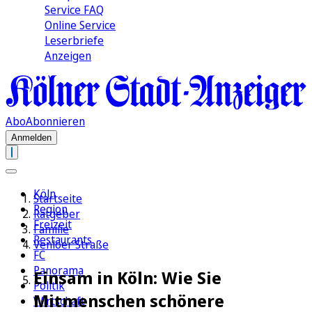
Service FAQ
Online Service
Leserbriefe
Anzeigen
Abo
Abonnieren
Anmelden
Köln
Startseite
Region
Ratgeber
Freizeit
Familie
Restaurants
Venloer Straße
FC
Panorama
Einsam in Köln: Wie Sie
Politik
Mitmenschen schönere
Wirtschaft