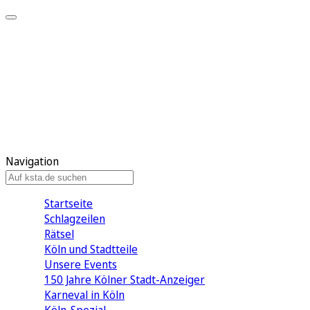
Mein KStA
Meine Artikel
Meine Region
Meine Newsletter
Mein KStA PLUS
Mein E-Paper
Navigation
Startseite
Schlagzeilen
Rätsel
Köln und Stadtteile
Unsere Events
150 Jahre Kölner Stadt-Anzeiger
Karneval in Köln