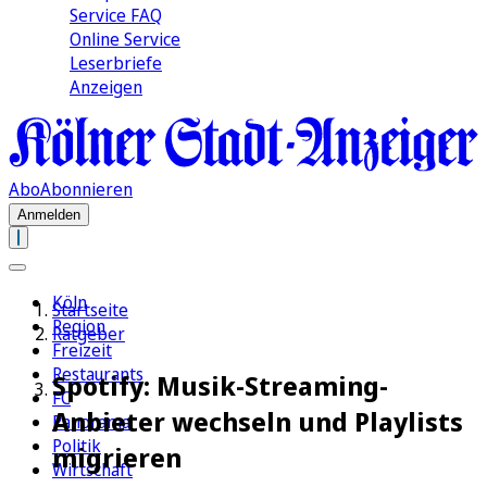
Service FAQ
Online Service
Leserbriefe
Anzeigen
Abo
Abonnieren
Anmelden
Köln
Startseite
Region
Ratgeber
Freizeit
Restaurants
Spotify: Musik-Streaming-
FC
Anbieter wechseln und Playlists
Panorama
Politik
migrieren
Wirtschaft