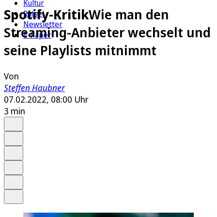
Kultur
Spotify-Kritik
Wie man den
Rätsel
Newsletter
Streaming-Anbieter wechselt und
E-Paper
seine Playlists mitnimmt
Von
Steffen Haubner
07.02.2022, 08:00 Uhr
3 min
Auf Google bevorzugen
Anhören
Schrift
Merken
Drucken
Teilen