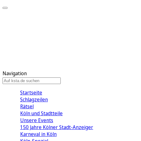
Mein KStA
Meine Artikel
Meine Region
Meine Newsletter
Mein KStA PLUS
Mein E-Paper
Navigation
Startseite
Schlagzeilen
Rätsel
Köln und Stadtteile
Unsere Events
150 Jahre Kölner Stadt-Anzeiger
Karneval in Köln