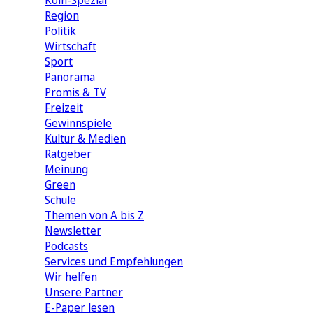
Köln-Spezial
Region
Politik
Wirtschaft
Sport
Panorama
Promis & TV
Freizeit
Gewinnspiele
Kultur & Medien
Ratgeber
Meinung
Green
Schule
Themen von A bis Z
Newsletter
Podcasts
Services und Empfehlungen
Wir helfen
Unsere Partner
E-Paper lesen