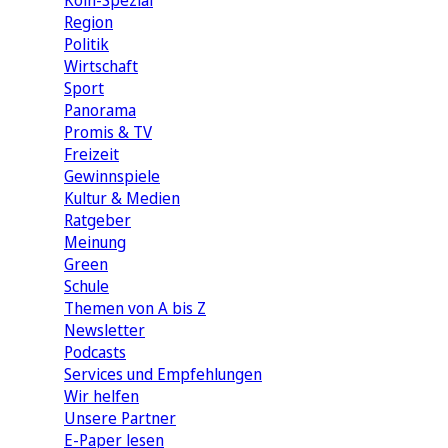
Köln-Spezial
Region
Politik
Wirtschaft
Sport
Panorama
Promis & TV
Freizeit
Gewinnspiele
Kultur & Medien
Ratgeber
Meinung
Green
Schule
Themen von A bis Z
Newsletter
Podcasts
Services und Empfehlungen
Wir helfen
Unsere Partner
E-Paper lesen