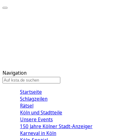
Mein KStA
Meine Artikel
Meine Region
Meine Newsletter
Mein KStA PLUS
Mein E-Paper
Navigation
Startseite
Schlagzeilen
Rätsel
Köln und Stadtteile
Unsere Events
150 Jahre Kölner Stadt-Anzeiger
Karneval in Köln