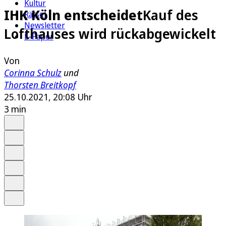
Kultur
IHK Köln entscheidet
Kauf des
Rätsel
Newsletter
Lofthauses wird rückabgewickelt
E-Paper
Von
Corinna Schulz
und
Thorsten Breitkopf
25.10.2021, 20:08 Uhr
3 min
Auf Google bevorzugen
Anhören
Schrift
Merken
Drucken
Teilen