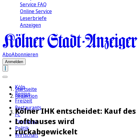
Service FAQ
Online Service
Leserbriefe
Anzeigen
Abo
Abonnieren
Anmelden
Köln
Startseite
Region
Redaktion
Freizeit
Restaurants
Kölner IHK entscheidet: Kauf des
FC
Lofthauses wird
Panorama
Politik
rückabgewickelt
Wirtschaft