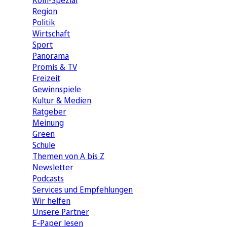
Köln-Spezial
Region
Politik
Wirtschaft
Sport
Panorama
Promis & TV
Freizeit
Gewinnspiele
Kultur & Medien
Ratgeber
Meinung
Green
Schule
Themen von A bis Z
Newsletter
Podcasts
Services und Empfehlungen
Wir helfen
Unsere Partner
E-Paper lesen