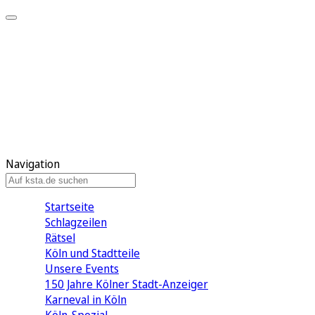
Mein KStA
Meine Artikel
Meine Region
Meine Newsletter
Mein KStA PLUS
Mein E-Paper
Navigation
Startseite
Schlagzeilen
Rätsel
Köln und Stadtteile
Unsere Events
150 Jahre Kölner Stadt-Anzeiger
Karneval in Köln