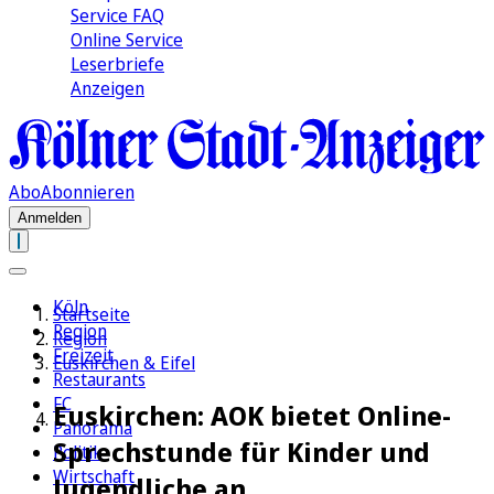
Service FAQ
Online Service
Leserbriefe
Anzeigen
Abo
Abonnieren
Anmelden
Köln
Startseite
Region
Region
Freizeit
Euskirchen & Eifel
Restaurants
FC
Euskirchen: AOK bietet Online-
Panorama
Sprechstunde für Kinder und
Politik
Wirtschaft
Jugendliche an