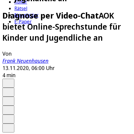
Kultur
Rätsel
Diagnose per Video-Chat
AOK
Newsletter
E-Paper
bietet Online-Sprechstunde für
Kinder und Jugendliche an
Von
Frank Neuenhausen
13.11.2020, 06:00 Uhr
4 min
Auf Google bevorzugen
Anhören
Schrift
Merken
Drucken
Teilen