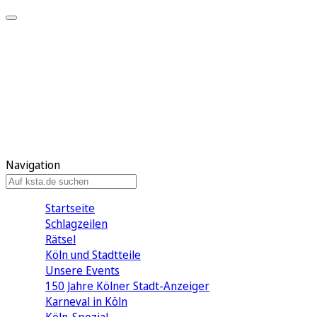
Mein KStA
Meine Artikel
Meine Region
Meine Newsletter
Mein KStA PLUS
Mein E-Paper
Navigation
Startseite
Schlagzeilen
Rätsel
Köln und Stadtteile
Unsere Events
150 Jahre Kölner Stadt-Anzeiger
Karneval in Köln