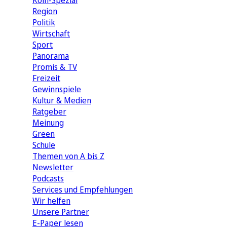
Köln-Spezial
Region
Politik
Wirtschaft
Sport
Panorama
Promis & TV
Freizeit
Gewinnspiele
Kultur & Medien
Ratgeber
Meinung
Green
Schule
Themen von A bis Z
Newsletter
Podcasts
Services und Empfehlungen
Wir helfen
Unsere Partner
E-Paper lesen