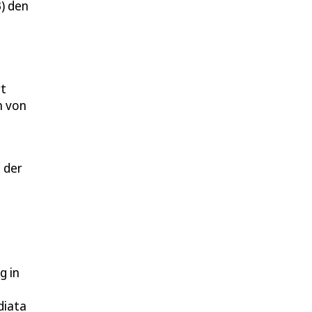
3) den
rt
n von
 der
g in
diata