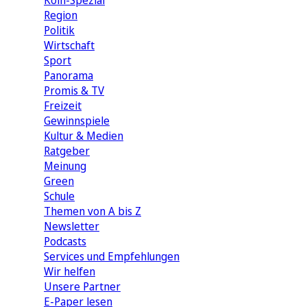
Köln-Spezial
Region
Politik
Wirtschaft
Sport
Panorama
Promis & TV
Freizeit
Gewinnspiele
Kultur & Medien
Ratgeber
Meinung
Green
Schule
Themen von A bis Z
Newsletter
Podcasts
Services und Empfehlungen
Wir helfen
Unsere Partner
E-Paper lesen