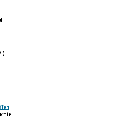
l
.)
ffen
.
achte