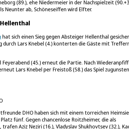
eborg (89.), ehe Niedermeier in der Nachspielzeit (90.+
ls Neunter ab, Schöneseiffen wird Elfter.
 Hellenthal
h
hat sich einen Sieg gegen Absteiger Hellenthal gesiche
g durch Lars Knebel (4.) konterten die Gäste mit Treffer
l Feyerabend (45.) erneut die Partie. Nach Wiederanpfiff
rneut Lars Knebel per Freistoß (58.) das Spiel zugunsten
HO
ortfreunde DHO haben sich mit einem torreichen Heimsie
latz fünf. Gegen chancenlose Roitzheimer, die als
trafen Aziz Neziri (16.), Vladyslav Shukhovtsev (32.), Ka