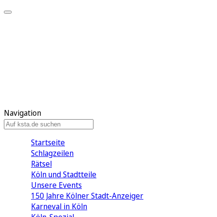
Mein KStA
Meine Artikel
Meine Region
Meine Newsletter
Mein KStA PLUS
Mein E-Paper
Navigation
Startseite
Schlagzeilen
Rätsel
Köln und Stadtteile
Unsere Events
150 Jahre Kölner Stadt-Anzeiger
Karneval in Köln