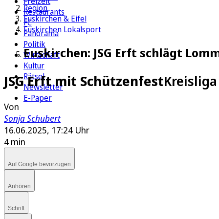
Freizeit
Region
Restaurants
Euskirchen & Eifel
FC
Euskirchen Lokalsport
Panorama
Politik
Euskirchen: JSG Erft schlägt Lom
Wirtschaft
Kultur
Rätsel
JSG Erft mit Schützenfest
Kreislig
Newsletter
E-Paper
Von
Sonja Schubert
16.06.2025, 17:24 Uhr
4 min
Auf Google bevorzugen
Anhören
Schrift