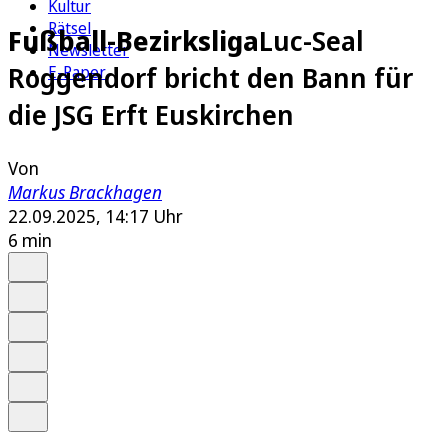
Kultur
Rätsel
Fußball-Bezirksliga
Luc-Seal
Newsletter
Roggendorf bricht den Bann für
E-Paper
die JSG Erft Euskirchen
Von
Markus Brackhagen
22.09.2025, 14:17 Uhr
6 min
Auf Google bevorzugen
Anhören
Schrift
Merken
Drucken
Teilen