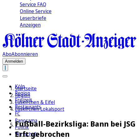
Service FAQ
Online Service
Leserbriefe
Anzeigen
Abo
Abonnieren
Anmelden
Köln
Startseite
Region
Region
Freizeit
Euskirchen & Eifel
Restaurants
Euskirchen Lokalsport
FC
Panorama
Fußball-Bezirksliga: Bann bei JSG
Politik
Erft gebrochen
Wirtschaft