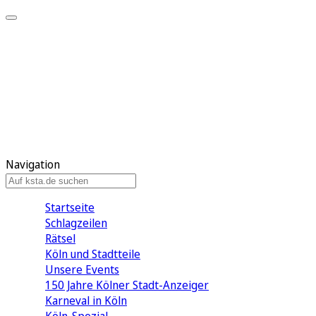
Mein KStA
Meine Artikel
Meine Region
Meine Newsletter
Mein KStA PLUS
Mein E-Paper
Navigation
Startseite
Schlagzeilen
Rätsel
Köln und Stadtteile
Unsere Events
150 Jahre Kölner Stadt-Anzeiger
Karneval in Köln