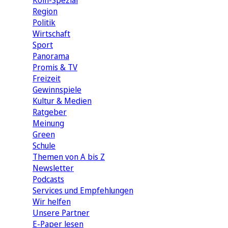
Köln-Spezial
Region
Politik
Wirtschaft
Sport
Panorama
Promis & TV
Freizeit
Gewinnspiele
Kultur & Medien
Ratgeber
Meinung
Green
Schule
Themen von A bis Z
Newsletter
Podcasts
Services und Empfehlungen
Wir helfen
Unsere Partner
E-Paper lesen