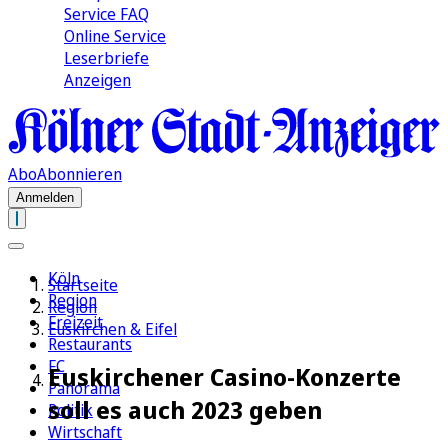
Service FAQ
Online Service
Leserbriefe
Anzeigen
Abo
Abonnieren
Anmelden
Köln
Startseite
Region
Region
Freizeit
Euskirchen & Eifel
Restaurants
FC
Euskirchener Casino-Konzerte
Panorama
soll es auch 2023 geben
Politik
Wirtschaft