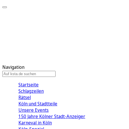
Mein KStA
Meine Artikel
Meine Region
Meine Newsletter
Mein KStA PLUS
Mein E-Paper
Navigation
Startseite
Schlagzeilen
Rätsel
Köln und Stadtteile
Unsere Events
150 Jahre Kölner Stadt-Anzeiger
Karneval in Köln