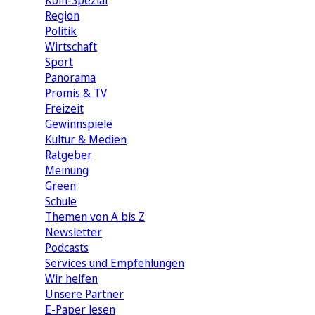
Köln-Spezial
Region
Politik
Wirtschaft
Sport
Panorama
Promis & TV
Freizeit
Gewinnspiele
Kultur & Medien
Ratgeber
Meinung
Green
Schule
Themen von A bis Z
Newsletter
Podcasts
Services und Empfehlungen
Wir helfen
Unsere Partner
E-Paper lesen