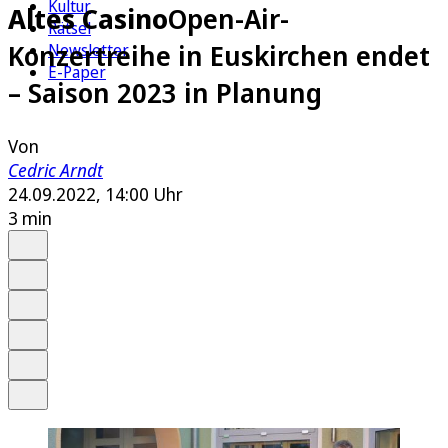
Kultur
Altes Casino
Open-Air-
Rätsel
Konzertreihe in Euskirchen endet
Newsletter
E-Paper
– Saison 2023 in Planung
Von
Cedric Arndt
24.09.2022, 14:00 Uhr
3 min
Auf Google bevorzugen
Anhören
Schrift
Merken
Drucken
Teilen