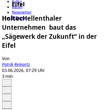
Kultur
Eifel
Rätsel
Newsletter
Holtec
Hellenthaler
E-Paper
Unternehmen baut das
„Sägewerk der Zukunft“ in der
Eifel
Von
Patrik Reinartz
03.06.2026, 07:29 Uhr
3 min
Auf Google bevorzugen
Anhören
Schrift
Merken