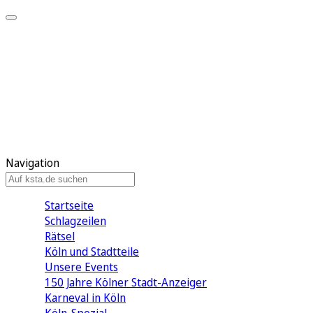
Mein KStA
Meine Artikel
Meine Region
Meine Newsletter
Mein KStA PLUS
Mein E-Paper
Navigation
Startseite
Schlagzeilen
Rätsel
Köln und Stadtteile
Unsere Events
150 Jahre Kölner Stadt-Anzeiger
Karneval in Köln