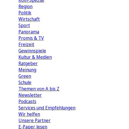
Köln-Spezial
Region
Politik
Wirtschaft
Sport
Panorama
Promis & TV
Freizeit
Gewinnspiele
Kultur & Medien
Ratgeber
Meinung
Green
Schule
Themen von A bis Z
Newsletter
Podcasts
Services und Empfehlungen
Wir helfen
Unsere Partner
E-Paper lesen