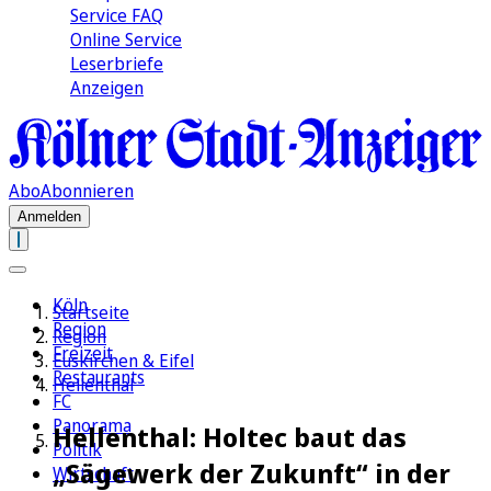
Service FAQ
Online Service
Leserbriefe
Anzeigen
Abo
Abonnieren
Anmelden
Köln
Startseite
Region
Region
Freizeit
Euskirchen & Eifel
Restaurants
Hellenthal
FC
Panorama
Hellenthal: Holtec baut das
Politik
„Sägewerk der Zukunft“ in der
Wirtschaft